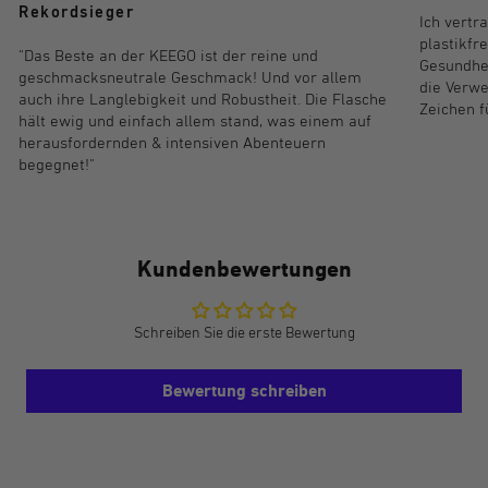
Rekordsieger
Ich vertr
plastikfr
"Das Beste an der KEEGO ist der reine und
Gesundhei
geschmacksneutrale Geschmack! Und vor allem
die Verwe
auch ihre Langlebigkeit und Robustheit. Die Flasche
Zeichen f
hält ewig und einfach allem stand, was einem auf
herausfordernden & intensiven Abenteuern
begegnet!"
Kundenbewertungen
Schreiben Sie die erste Bewertung
Bewertung schreiben