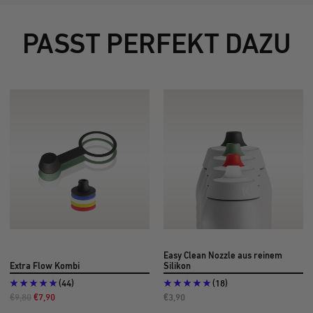
PASST PERFEKT DAZU
Easy Clean Nozzle aus reinem
Extra Flow Kombi
Silikon
(44)
(18)
Regulärer
Angebotspreis
Angebotspreis
€9,80
€7,90
€3,90
Preis