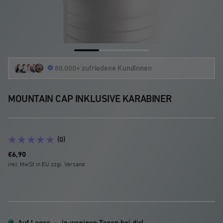
Zur
Zur
Zur
Zur
Zur
80.000+ zufriedene KundInnen
Slide
Slide
Slide
Slide
Slide
1
2
3
4
5
gehen
gehen
gehen
gehen
gehen
MOUNTAIN CAP INKLUSIVE KARABINER
(0)
Angebotspreis
€6,90
inkl. MwSt in EU zzgl. Versand