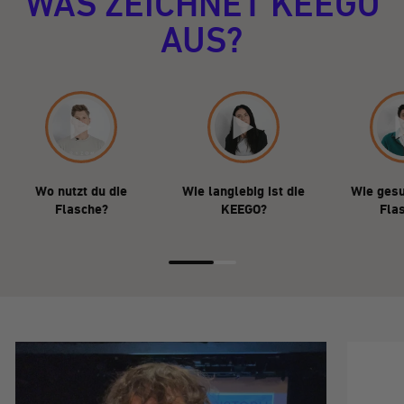
WAS ZEICHNET KEEGO
AUS?
Wo nutzt du die
Wie langlebig ist die
Wie gesu
Flasche?
KEEGO?
Fla