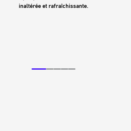
Avec 
inaltérée et rafraîchissante.
légè
rési