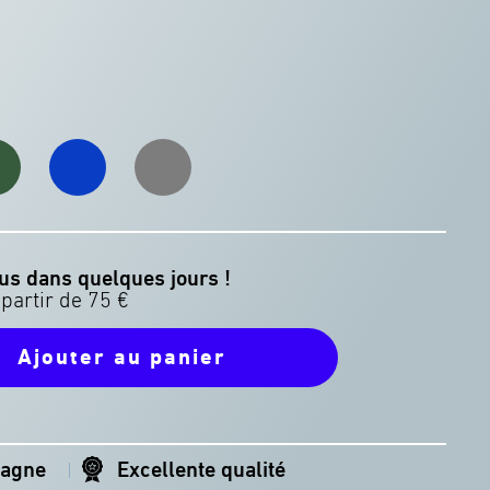
el
Electric
Space
n
Blue
Grey
us dans quelques jours !
Ajouter au panier
magne
Excellente qualité