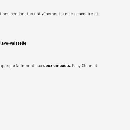
ÉCORESPONSABLE
uptions pendant ton entraînement : reste concentré et
Le titane est extrêmement résistant et
facile à nettoyer. De ce fait, utilise le bidon
KEEGO en moyenne 5 fois plus longtemps
que les bidons compressibles
lave-vaisselle
.
comparables
adapte parfaitement aux
deux embouts
, Easy Clean et