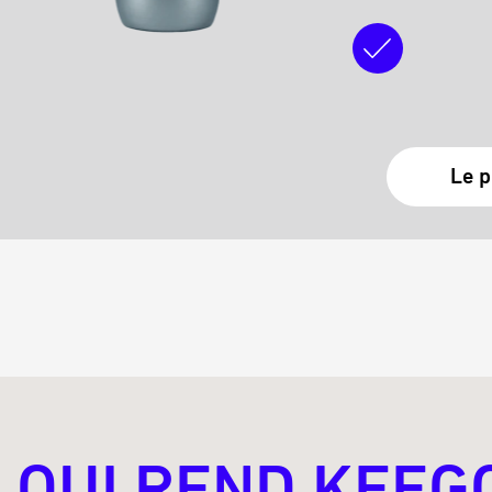
Le p
 QUI REND KEEG