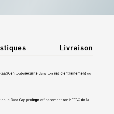
istiques
Livraison
n KEEGO
en
toute
sécurité
dans ton
sac d'entraînement
ou
ier, le Dust Cap
protège
efficacement ton KEEGO
de la
DURABLE ET