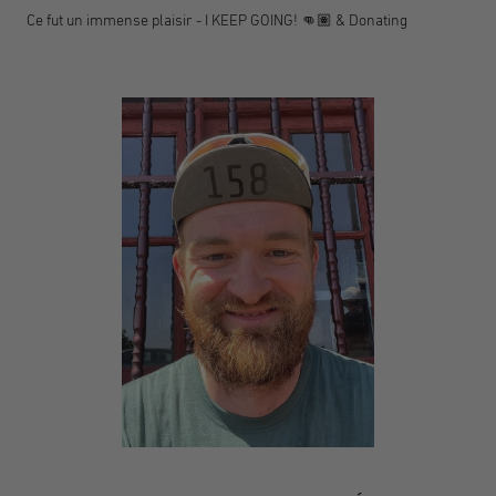
Ce fut un immense plaisir - I KEEP GOING! 👊🏽 & Donating