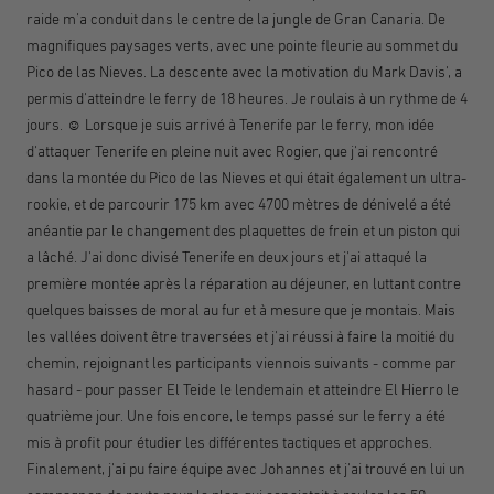
raide m'a conduit dans le centre de la jungle de Gran Canaria. De
magnifiques paysages verts, avec une pointe fleurie au sommet du
Pico de las Nieves. La descente avec la motivation du Mark Davis', a
permis d'atteindre le ferry de 18 heures. Je roulais à un rythme de 4
jours. ☺️ Lorsque je suis arrivé à Tenerife par le ferry, mon idée
d'attaquer Tenerife en pleine nuit avec Rogier, que j'ai rencontré
dans la montée du Pico de las Nieves et qui était également un ultra-
rookie, et de parcourir 175 km avec 4700 mètres de dénivelé a été
anéantie par le changement des plaquettes de frein et un piston qui
a lâché. J'ai donc divisé Tenerife en deux jours et j'ai attaqué la
première montée après la réparation au déjeuner, en luttant contre
quelques baisses de moral au fur et à mesure que je montais. Mais
les vallées doivent être traversées et j'ai réussi à faire la moitié du
chemin, rejoignant les participants viennois suivants - comme par
hasard - pour passer El Teide le lendemain et atteindre El Hierro le
quatrième jour. Une fois encore, le temps passé sur le ferry a été
mis à profit pour étudier les différentes tactiques et approches.
Finalement, j'ai pu faire équipe avec Johannes et j'ai trouvé en lui un