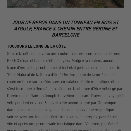
JOUR DE REPOS DANS UN TONNEAU EN BOIS ST.
AYGULF, FRANCE & CHEMIN ENTRE GÉRONE ET
BARCELONE
TOUJOURS LE LONG DE LA CÔTE
Suivre la côte est devenu une routine, comme remplir une de mes
KEEGO d'eau et l'autre d'électrolytes. Malgré la routine, aucune
trace d'ennui. Le prochain point fort était juste au coin de la rue : le
"Parc Natural de la Serra d'Itra". Une vingtaine de kilomètres de
route en terre sur la côte, sans circulation. Cette magnifique étape
s'est terminée à Benicássim, où j'ai eu la chance d'être hébergé par
Dominique et Raimon (couple helvético-catalan). Raimon a voyagé à
vélo pendant environ 6 ans et a été accompagné par Dominique
dans plusieurs de ses voyages. Il s'en est suivi une magnifique
soirée avec une foule de récits inspirants. Le temps a passé très
vite et après une promenade touristique dans Valence, j'ai réalisé
que mon temps sur la Méditerranée était terminé et que j'étais prêt