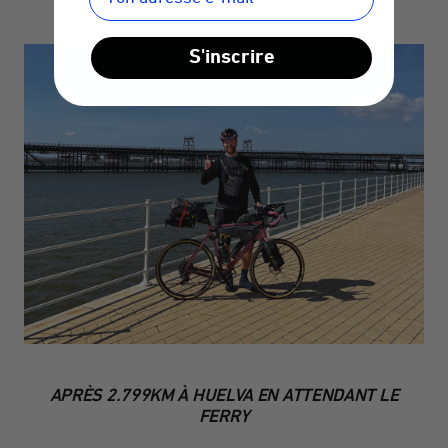
S'inscrire
APRÈS 2.799KM À HUELVA EN ATTENDANT LE
FERRY