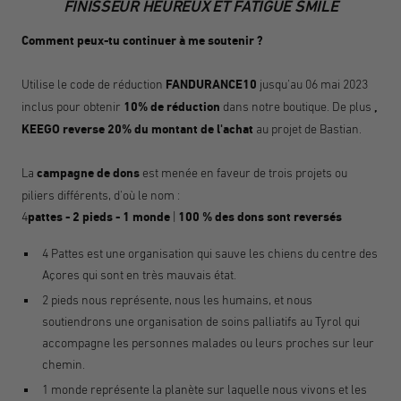
FINISSEUR HEUREUX ET FATIGUÉ SMILE
Comment peux-tu continuer à me soutenir ?
Utilise le code de réduction
FANDURANCE10
jusqu'au 06 mai 2023
inclus pour obtenir
10% de réduction
dans notre boutique. De plus
,
KEEGO reverse 20% du montant de l'achat
au projet de Bastian.
La
campagne de dons
est menée en faveur de trois projets ou
piliers différents, d'où le nom :
4
pattes - 2 pieds - 1 monde
|
100 % des dons sont reversés
4 Pattes est une organisation qui sauve les chiens du centre des
Açores qui sont en très mauvais état.
2 pieds nous représente, nous les humains, et nous
soutiendrons une organisation de soins palliatifs au Tyrol qui
accompagne les personnes malades ou leurs proches sur leur
chemin.
1 monde représente la planète sur laquelle nous vivons et les