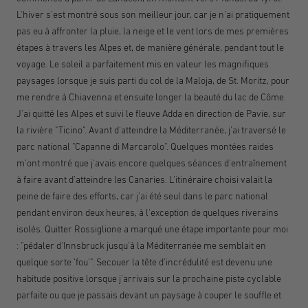
L'hiver s'est montré sous son meilleur jour, car je n'ai pratiquement
pas eu à affronter la pluie, la neige et le vent lors de mes premières
étapes à travers les Alpes et, de manière générale, pendant tout le
voyage. Le soleil a parfaitement mis en valeur les magnifiques
paysages lorsque je suis parti du col de la Maloja, de St. Moritz, pour
me rendre à Chiavenna et ensuite longer la beauté du lac de Côme.
J'ai quitté les Alpes et suivi le fleuve Adda en direction de Pavie, sur
la rivière "Ticino". Avant d'atteindre la Méditerranée, j'ai traversé le
parc national "Capanne di Marcarolo". Quelques montées raides
m'ont montré que j'avais encore quelques séances d'entraînement
à faire avant d'atteindre les Canaries. L'itinéraire choisi valait la
peine de faire des efforts, car j'ai été seul dans le parc national
pendant environ deux heures, à l'exception de quelques riverains
isolés. Quitter Rossiglione a marqué une étape importante pour moi
: "pédaler d'Innsbruck jusqu'à la Méditerranée me semblait en
quelque sorte 'fou'". Secouer la tête d'incrédulité est devenu une
habitude positive lorsque j'arrivais sur la prochaine piste cyclable
parfaite ou que je passais devant un paysage à couper le souffle et