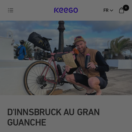
Aller
0
Navigation
FR
directement
au
contenu
D'INNSBRUCK AU GRAN
GUANCHE