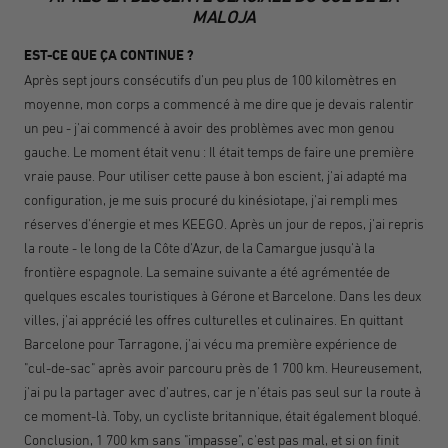
MALOJA
EST-CE QUE ÇA CONTINUE ?
Après sept jours consécutifs d'un peu plus de 100 kilomètres en
moyenne, mon corps a commencé à me dire que je devais ralentir
un peu - j'ai commencé à avoir des problèmes avec mon genou
gauche. Le moment était venu : Il était temps de faire une première
vraie pause. Pour utiliser cette pause à bon escient, j'ai adapté ma
configuration, je me suis procuré du kinésiotape, j'ai rempli mes
réserves d'énergie et mes KEEGO. Après un jour de repos, j'ai repris
la route - le long de la Côte d'Azur, de la Camargue jusqu'à la
frontière espagnole. La semaine suivante a été agrémentée de
quelques escales touristiques à Gérone et Barcelone. Dans les deux
villes, j'ai apprécié les offres culturelles et culinaires. En quittant
Barcelone pour Tarragone, j'ai vécu ma première expérience de
"cul-de-sac" après avoir parcouru près de 1 700 km. Heureusement,
j'ai pu la partager avec d'autres, car je n'étais pas seul sur la route à
ce moment-là. Toby, un cycliste britannique, était également bloqué.
Conclusion, 1 700 km sans "impasse", c'est pas mal, et si on finit