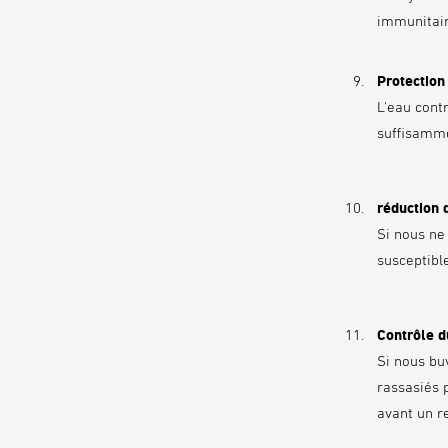
immunitair
Protectio
L'eau contr
suffisamme
réduction 
Si nous ne
susceptibl
Contrôle d
Si nous bu
rassasiés 
avant un r