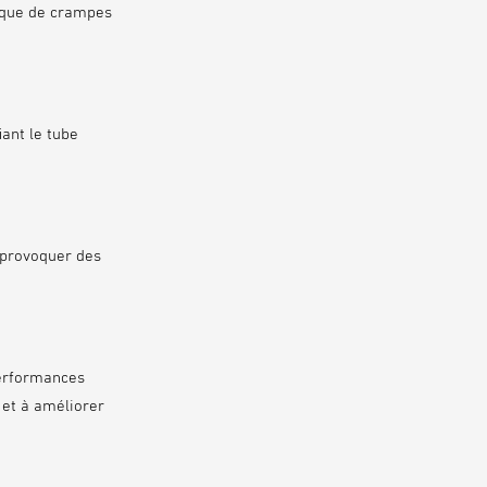
isque de crampes
iant le tube
t provoquer des
performances
 et à améliorer