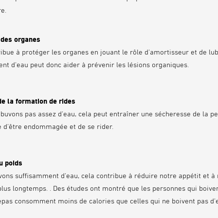
e.
n des organes
ibue à protéger les organes en jouant le rôle d'amortisseur et de lubr
nt d'eau peut donc aider à prévenir les lésions organiques.
de la formation de rides
 buvons pas assez d'eau, cela peut entraîner une sécheresse de la pe
e d'être endommagée et de se rider.
u poids
vons suffisamment d'eau, cela contribue à réduire notre appétit et à
plus longtemps. . Des études ont montré que les personnes qui boive
epas consomment moins de calories que celles qui ne boivent pas d'