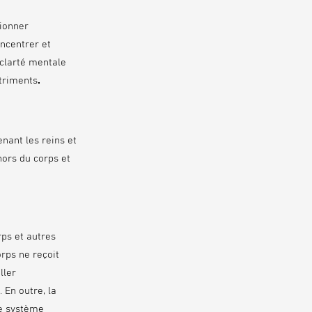
tionner
ncentrer et
 clarté mentale
utriments
.
enant les reins et
hors du corps et
rps et autres
rps ne reçoit
ller
 En outre, la
le système