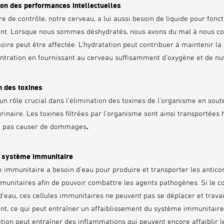
on des performances intellectuelles
e de contrôle, notre cerveau, a lui aussi besoin de liquide pour fonc
nt. Lorsque nous sommes déshydratés, nous avons du mal à nous co
ire peut être affectée. L'hydratation peut contribuer à maintenir la
entration en fournissant au cerveau suffisamment d'oxygène et de n
n des toxines
un rôle crucial dans l'élimination des toxines de l'organisme en sout
urinaire. Les toxines filtrées par l'organisme sont ainsi transportées 
t pas causer de dommages
.
u système immunitaire
 immunitaire a besoin d'eau pour produire et transporter les antico
mmunitaires afin de pouvoir combattre les agents pathogènes. Si le co
d'eau, ces cellules immunitaires ne peuvent pas se déplacer et travai
nt, ce qui peut entraîner un affaiblissement du système immunitaire.
tion peut entraîner des inflammations qui peuvent encore affaiblir 