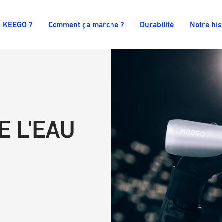
i KEEGO ?
Comment ça marche ?
Durabilité
Notre his
E L'EAU