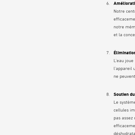
Améliorati
Notre centr
efficaceme
notre mémo
et la conc
Éliminatio
L'eau joue 
l'appareil 
ne peuven
Soutien d
Le système
cellules i
pas assez 
efficaceme
déshydrata