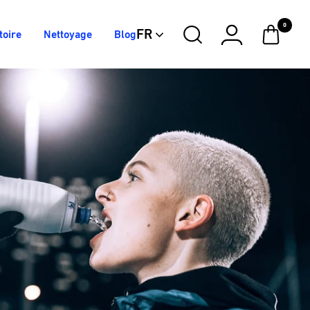
0
FR
toire
Nettoyage
Blog