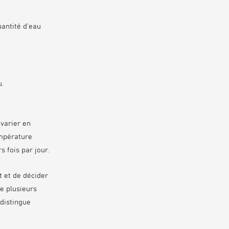
antité d'eau
u.
 varier en
température
 fois par jour.
t et de décider
e plusieurs
 distingue