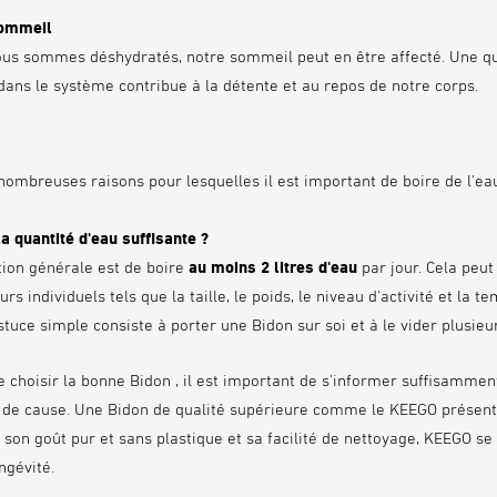
sommeil
us sommes déshydratés, notre sommeil peut en être affecté. Une qu
 dans le système contribue à la détente et au repos de notre corps.
e nombreuses raisons pour lesquelles il est important de boire de l'ea
la quantité d'eau suffisante ?
on générale est de boire
au moins 2 litres d'eau
par jour. Cela peut
urs individuels tels que la taille, le poids, le niveau d'activité et la 
uce simple consiste à porter une Bidon sur soi et à le vider plusieurs
de choisir la bonne Bidon , il est important de s'informer suffisammen
 de cause. Une Bidon de qualité supérieure comme le KEEGO présent
 son goût pur et sans plastique et sa facilité de nettoyage, KEEGO se
ngévité.