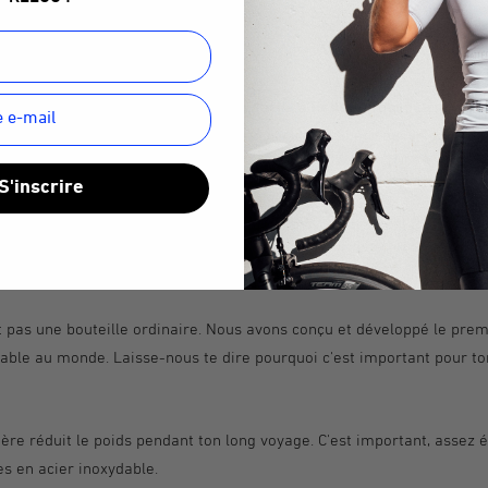
eur bidon pour ton trip à vélo ?
mple. Une bouteille qui soit légère, facile à nettoyer, qui puisse être 
nt le trajet et qui, dans le meilleur des cas, ne libère aucun compos
S'inscrire
GO entre en jeu. Peu de bouteilles remplissent tous les critères ment
rraient-elles ? Il est super difficile d'en remplir deux, et encore pl
 pas une bouteille ordinaire. Nous avons conçu et développé le prem
able au monde. Laisse-nous te dire pourquoi c'est important pour t
gère réduit le poids pendant ton long voyage. C'est important, assez 
es en acier inoxydable.