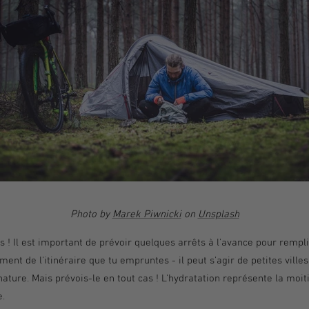
Photo by
Marek Piwnicki
on
Unsplash
ts ! Il est important de prévoir quelques arrêts à l'avance pour remplir
ent de l'itinéraire que tu empruntes - il peut s'agir de petites ville
ature. Mais prévois-le en tout cas ! L'hydratation représente la moit
e.