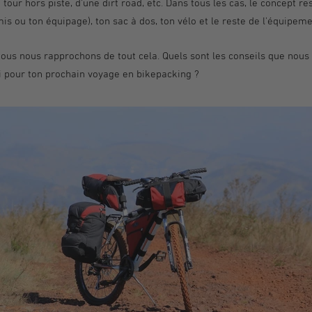
n tour hors piste, d'une dirt road, etc. Dans tous les cas, le concept r
amis ou ton équipage), ton sac à dos, ton vélo et le reste de l'équipem
ous nous rapprochons de tout cela. Quels sont les conseils que nous
i pour ton prochain voyage en bikepacking ?