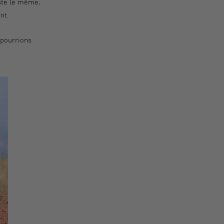
este le même,
ent.
 pourrions