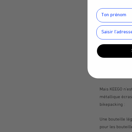
Quel est le meill
La réponse est si
seule main penda
dans l'eau.
C'est là que KEE
et comment le pou
tous.
Mais KEEGO n'est
métallique écras
bikepacking :
Une bouteille lé
pour les bouteill