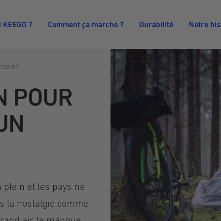
i KEEGO ?
Comment ça marche ?
Durabilité
Notre his
facile !
N POUR
 UN
plein et les pays ne
ns la nostalgie comme
grand air te manque.