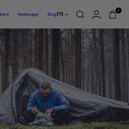
0
FR
toire
Nettoyage
Blog