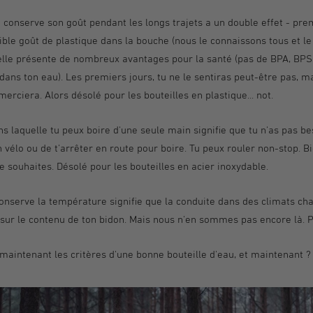
i conserve son goût pendant les longs trajets a un double effet - pr
ible goût de plastique dans la bouche (nous le connaissons tous et le
le présente de nombreux avantages pour la santé (pas de BPA, BPS, 
dans ton eau). Les premiers jours, tu ne le sentiras peut-être pas, m
merciera. Alors désolé pour les bouteilles en plastique... not.
ns laquelle tu peux boire d'une seule main signifie que tu n'as pas be
vélo ou de t'arrêter en route pour boire. Tu peux rouler non-stop. Bi
e souhaites. Désolé pour les bouteilles en acier inoxydable.
conserve la température signifie que la conduite dans des climats cha
 sur le contenu de ton bidon. Mais nous n'en sommes pas encore là. 
 maintenant les critères d'une bonne bouteille d'eau, et maintenant ?