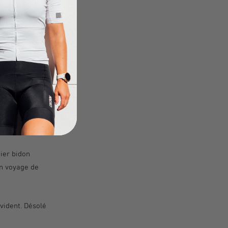
utilisée d'une
ant plastique
ionnés ci-dessus,
us de les remplir
ier bidon
on voyage de
évident. Désolé