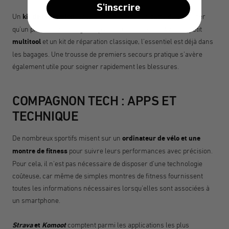
S'inscrire
Un
kit de réparation
facile à gérer permet en outre de s'assurer
qu'un pneu crevé ne signifie pas la fin de la sortie. Avec un petit
multitool
et un kit de réparation classique, l'essentiel est déjà dans
les bagages. Une trousse de premiers secours pratique s'avère
également utile pour soigner rapidement les blessures.
COMPAGNON TECH : APPS ET
TECHNIQUE
De nombreux sportifs misent sur un
ordinateur de vélo et une
montre de fitness
pour suivre leurs performances avec précision.
Pour cela, il n'est pas nécessaire de disposer d'une technologie
coûteuse, car même de simples montres de fitness fournissent
toutes les informations nécessaires lorsqu'elles sont associées à
un smartphone.
Strava
et
Komoot
comptent parmi les applications les plus