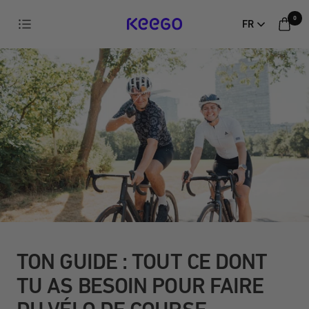
Aller
0
Navigation
FR
directement
au
contenu
TON GUIDE : TOUT CE DONT
TU AS BESOIN POUR FAIRE