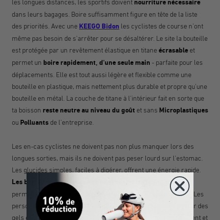
les longues distances, les sportifs doivent
nourriture nécessaire
dans leurs bagages. Boire suffisamment figure en tête de la liste
des priorités. Avec une
KEEGO Bidon
les cyclistes de course n'ont
même pas besoin de s'arrêter pour se désaltérer.
Le site
la bouteille
est protégée par un revêtement élastique en titane
écrasable
et
permet un
boire rapidement, d'une seule main
- parfaite pour les
déplacements. Elle est tout aussi
légère et flexible comme une
bouteille en plastique, mais nettement plus durable et propre qu'une
bouteille en métal. La couche de titane
à l'intérieur fait en sorte que
ta boisson
reste neutre au niveau du goût
et sans
Microplastiques
ou
Polluants
de l'entreprise.
Les en-cas cyclistes ne doivent pas non plus manquer lors des
longues sorties, mais ils ne doivent pas peser lourd sur l'estomac.
Les glucides simples, faciles à digérer, offrent une énergie rapide.
Les barres énergétiques, les bananes ou les fruits secs
permettent de recharger efficacement les réserves d'énergie. Les
personnes qui partent pendant plus d'une heure peuvent utiliser des
gels énergétiques qui sont absorbés particulièrement rapidement et