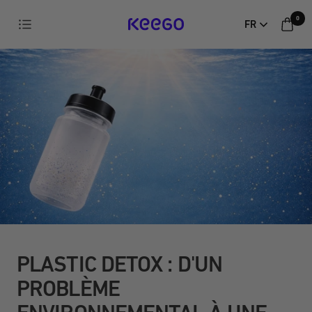
Aller
0
Navigation
FR
directement
au
contenu
PLASTIC DETOX : D'UN
PROBLÈME