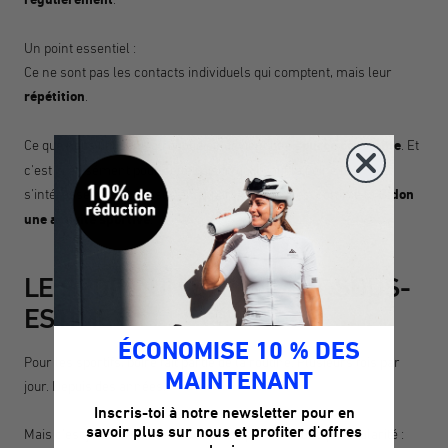
Un point essentiel :
Ce ne sont pas les contacts individuels qui comptent, mais leur
répétition
.
Ce que nous utilisons au quotidien devient une
source constante
. Et
c'est précisément pour cette raison qu'il vaut la peine de
s'intéresser à des choses en apparence banales, comme la
Bidon
une activité sportive
.
LE SPORT, UN STIMULANT SOUS-
ESTIMÉ
ÉCONOMISE 10 % DES
Pour les sportifs, boire fait partie de la routine. Plusieurs fois par
MAINTENANT
jour. Depuis des années.
Inscris-toi à notre newsletter pour en
savoir plus sur nous et profiter d'offres
Mais c'est justement cette routine qui présente une particularité :