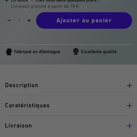
En stock
-
chez vous dans quelques jours !
Ajouter au panier
Réduire
Augmenter
la
la
quantité
quantité
Fabriqué en Allemagne
Excellente qualité
Description
Caratéristiques
Livraison