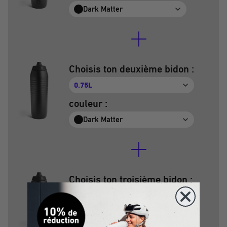
Dark Matter
Choisis ton deuxième bidon :
0.75L
couleur :
Dark Matter
Choisis ton troisième bidon :
0.75L
couleur :