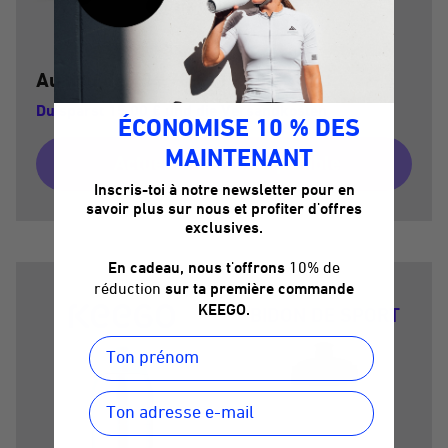
Dark Matter
Au lieu de
134,70 €
119,70 €
Du sparst 15,00 € und die Versandkosten
ÉCONOMISE 10 % DES
MAINTENANT
Actuellement indisponible
Inscris-toi à notre newsletter pour en
savoir plus sur nous et profiter d'offres
exclusives.
En cadeau, nous t'offrons
10% de
réduction
sur ta première commande
KEEGO.
BIDON DE SPORT