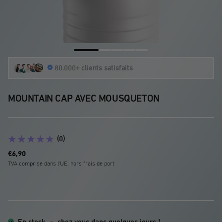
Aller
Aller
Aller
Aller
Aller
80.000+ clients satisfaits
à
à
à
à
à
la
la
la
la
la
diapositive
diapositive
diapositive
diapositive
diapositive
MOUNTAIN CAP AVEC MOUSQUETON
1
2
3
4
5
(0)
Prix
€6,90
promotionnel
TVA comprise dans l'UE, hors frais de port