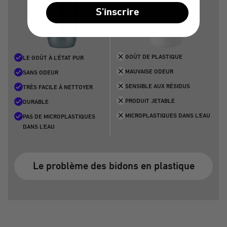
S'inscrire
GOÛT DE PLASTIQUE
LE GOÛT À L'ÉTAT PUR
MAUVAISE ODEUR
SANS ODEUR
SENSIBLE AUX RÉSIDUS
TRÈS FACILE À NETTOYER
PRODUIT JETABLE
DURABLE
MICROPLASTIQUES DANS L'EAU
PAS DE MICROPLASTIQUES
DANS L'EAU
Le problème des bidons en plastique