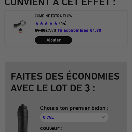
CONVIENT À CET EFFET :
la
la
la
la
la
diapositive
diapositive
diapositive
diapositive
diapositive
COMBINÉ EXTRA FLOW
5
6
7
8
9
(44)
€9,80
€7,90
Tu économises €1,90
Ajouter
FAITES DES ÉCONOMIES
AVEC LE LOT DE 3 :
Choisis ton premier bidon :
0.75L
couleur :