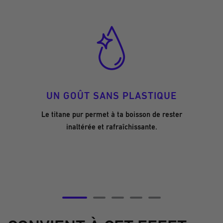
UN GOÛT SANS PLASTIQUE
Le titane pur permet à ta boisson de rester
inaltérée et rafraîchissante.
Aller
Aller
Aller
Aller
Aller
à
à
à
à
à