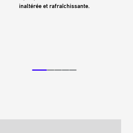
Avec 
inaltérée et rafraîchissante.
légè
rési