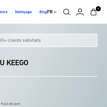
0
50
75
100
30
20
FR
toire
Nettoyage
Blog
euros
euros
euros
euros
euros
0+ clients satisfaits
U KEEGO
 frais de port