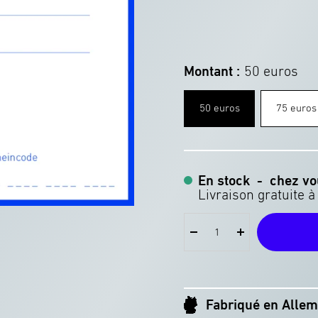
Montant :
50 euros
50 euros
75 euros
En stock
-
chez vo
Réduire
Augmenter
la
la
quantité
quantité
Fabriqué en Alle