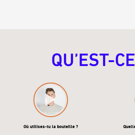
QU’EST-CE
Où utilises-tu la bouteille ?
Quell