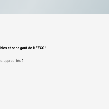
rables et sans goût de KEEGO !
res appropriés ?
DURABLE ET