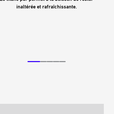
Avec 
inaltérée et rafraîchissante.
légè
rési