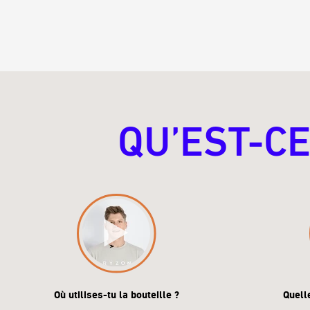
QU’EST-CE
Où utilises-tu la bouteille ?
Quell