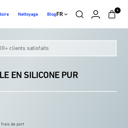
0
FR
toire
Nettoyage
Blog
Mars
Electric
Dark
Red
Blue
Matter
0+ clients satisfaits
LE EN SILICONE PUR
 frais de port