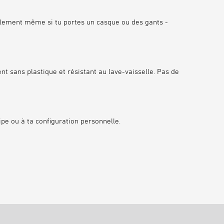
ÉCORESPONSABLE
acilement même si tu
portes un casque ou des gants
-
Le titane est extrêmement résistant et
facile à nettoyer. De ce fait, utilise le bidon
KEEGO en moyenne 5 fois plus longtemps
ent
sans plastique
et
résistant au lave-vaisselle
. Pas de
que les bidons compressibles
comparables
ipe ou à ta configuration personnelle.