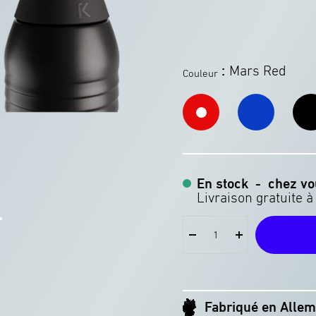
:
Mars Red
Couleur
Electric
Dark
Mars
Blue
Matt
Red
En stock
-
chez vo
er
Réduire
Augmenter
la
la
quantité
quantité
tive
positive
Fabriqué en Alle