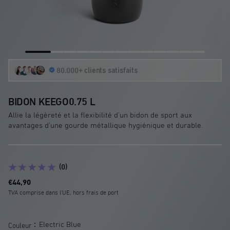
Aller
Aller
Aller
Aller
Aller
Aller
Aller
Aller
Aller
Aller
Aller
Aller
Aller
à
à
80.000+ clients satisfaits
à
à
à
à
à
à
à
à
à
à
à
la
la
la
la
la
la
la
la
la
la
la
la
la
diapositive
diapositive
diapositive
diapositive
diapositive
diapositive
diapositive
diapositive
diapositive
diapositive
diapositive
diapositive
diapositive
BIDON KEEGO0.75 L
1
2
3
4
5
6
7
8
9
10
11
12
13
Allie la légèreté et la flexibilité d’un bidon de sport aux
avantages d’une gourde métallique hygiénique et durable.
(0)
Prix
€44,90
promotionnel
TVA comprise dans l'UE, hors frais de port
:
Electric Blue
Couleur