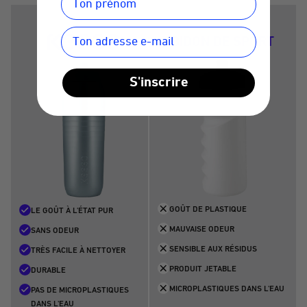
BIDON DE SPORT
S'inscrire
GOÛT DE PLASTIQUE
LE GOÛT À L'ÉTAT PUR
MAUVAISE ODEUR
SANS ODEUR
SENSIBLE AUX RÉSIDUS
TRÈS FACILE À NETTOYER
PRODUIT JETABLE
DURABLE
MICROPLASTIQUES DANS L'EAU
PAS DE MICROPLASTIQUES
DANS L'EAU