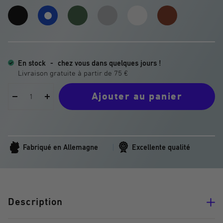
Dark
Gravel
Silver
Titanium
Iron
Electric
Matter
Green
Stardust
White
Berry
Blue
En stock
-
chez vous dans quelques jours !
Ajouter au panier
Réduire
Augmenter
la
la
quantité
quantité
Fabriqué en Allemagne
Excellente qualité
Description