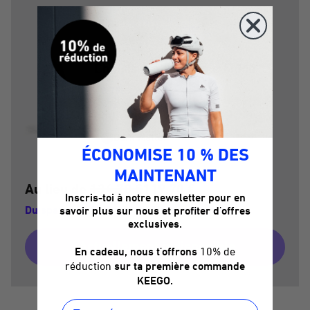
Choisis ton troisième bidon :
0.75L
couleur :
Dark Matter
ÉCONOMISE 10 % DES
MAINTENANT
Au lieu de
134,70 €
119,70 €
Inscris-toi à notre newsletter pour en
Du sparst 15,00 € und die Versandkosten
savoir plus sur nous et profiter d'offres
exclusives.
Actuellement indisponible
En cadeau, nous t'offrons
10% de
réduction
sur ta première commande
KEEGO.