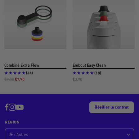
Combiné Extra Flow
Embout Easy Clean
(44)
(18)
Prix
Prix
Prix
€9,80
€7,90
€3,90
régulier
promotionnel
promotionnel
Résilier le contrat
RÉGION