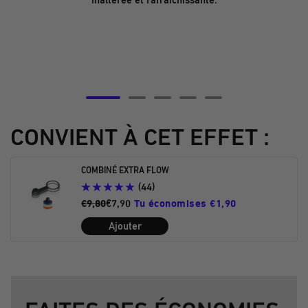
Aller
Aller
Aller
Aller
Aller
à
à
à
à
à
CONVIENT À CET EFFET :
la
la
la
la
la
diapositive
diapositive
diapositive
diapositive
diapositive
COMBINÉ EXTRA FLOW
5
6
7
8
9
(44)
€9,80
€7,90
Tu économises €1,90
Ajouter