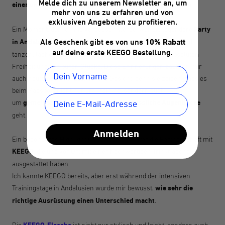
Melde dich zu unserem Newsletter an, um
einer unterstützenden und inspirierenden Gruppe zu sein
.
mehr von uns zu erfahren und von
exklusiven Angeboten zu profitieren.
Ein Moment, den ich nie vergessen werde, war die legendäre
Party
in Andalusien 2022
. Etwa 70 Frauen, gemeinsam am Strand,
Als Geschenk gibt es von uns
10% Rabatt
auf deine erste KEEGO Bestellung.
tanzen, lachen, pure Lebensfreude – ein Moment der absoluten
Freiheit und des puren Glücks. Diese Erinnerungen zaubern mir
auch heute noch ein Lächeln ins Gesicht, denn sie zeigen, dass es
beim Radsport nicht nur um Training, sondern auch
um
gemeinsame Erlebnisse und unvergessliche Augenblicke
geht.
Anmelden
Ein besonderes Highlight im vorigen Jahr war die Partnerschaft mit
KEEGO
, die uns vor Ort mit einer hochwertigen Trinkflasche
ausgestattet haben.
Ich kannte KEEGO bereits, aber erst während der intensiven
Trainingstage in Andalusien wurde mir bewusst,
wie sehr die
richtige Ausrüstung einen Unterschied macht
.
Die
ist nicht nur stylisch und leicht, sondern auch