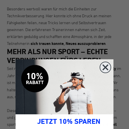
Besonders wertvoll waren für mich die Einheiten zur
Technikverbesserung. Hier konnte ich ohne Druck an meinen
Fähigkeiten feilen, neue Tricks lernen und Selbstvertrauen
gewinnen. Die erfahrenen Trainerinnen nahmen sich Zeit,
erklärten geduldig und schafften eine Atmosphäre, in der jede
Teilnehmerin
sich trauen konnte, Neues auszuprobieren
.
MEHR ALS NUR SPORT – ECHTE
VERBINDUNGEN FÜRS LEBEN
Seit meiner ersten Teilnahme am
MyCyclingCamp Women Only
im
Jahr 2022 ist so viel passiert. Was als einmalige Erfahrung begann,
ist mittlerweile zu einer
wertvollen Gemeinschaft
geworden. Wir
halten über Instagram, WhatsApp und Zwift Kontakt, tauschen uns
aus, motivieren uns gegenseitig und planen regelmäßige Treffen.
Diese Freundschaften wären ohne das Camp nicht entstanden –
und genau das macht es so besonders. Hier geht es nicht nur um
JETZT 10% SPAREN
sportliche Weiterentwicklung, sondern auch um das
Gefühl, Teil