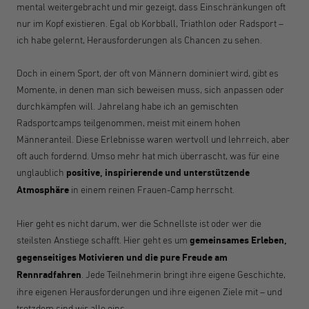
mental weitergebracht und mir gezeigt, dass Einschränkungen oft
nur im Kopf existieren. Egal ob Korbball, Triathlon oder Radsport –
ich habe gelernt, Herausforderungen als Chancen zu sehen.
Doch in einem Sport, der oft von Männern dominiert wird, gibt es
Momente, in denen man sich beweisen muss, sich anpassen oder
durchkämpfen will. Jahrelang habe ich an gemischten
Radsportcamps teilgenommen, meist mit einem hohen
Männeranteil. Diese Erlebnisse waren wertvoll und lehrreich, aber
oft auch fordernd. Umso mehr hat mich überrascht, was für eine
unglaublich
positive, inspirierende und unterstützende
Atmosphäre
in einem reinen Frauen-Camp herrscht.
Hier geht es nicht darum, wer die Schnellste ist oder wer die
steilsten Anstiege schafft. Hier geht es um
gemeinsames Erleben,
gegenseitiges Motivieren und die pure Freude am
Rennradfahren
. Jede Teilnehmerin bringt ihre eigene Geschichte,
ihre eigenen Herausforderungen und ihre eigenen Ziele mit – und
trotzdem sind wir alle eins.