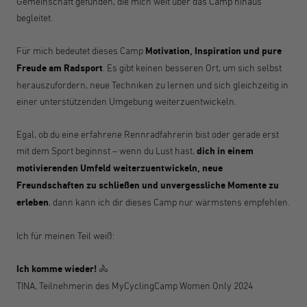
Gemeinschaft gefunden, die mich weit über das Camp hinaus
begleitet.
Für mich bedeutet dieses Camp
Motivation, Inspiration und pure
Freude am Radsport
. Es gibt keinen besseren Ort, um sich selbst
herauszufordern, neue Techniken zu lernen und sich gleichzeitig in
einer unterstützenden Umgebung weiterzuentwickeln.
Egal, ob du eine erfahrene Rennradfahrerin bist oder gerade erst
mit dem Sport beginnst – wenn du Lust hast,
dich in einem
motivierenden Umfeld weiterzuentwickeln, neue
Freundschaften zu schließen und unvergessliche Momente zu
erleben
, dann kann ich dir dieses Camp nur wärmstens empfehlen.
Ich für meinen Teil weiß:
Ich komme wieder!
🚴
TINA, Teilnehmerin des MyCyclingCamp Women Only 2024