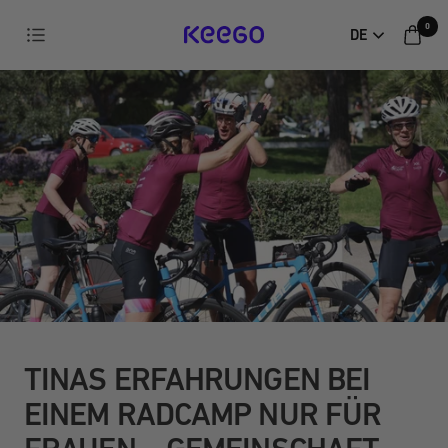
Direkt
0
Navigation
DE
zum
KEEGO
Inhalt
TINAS ERFAHRUNGEN BEI
EINEM RADCAMP NUR FÜR