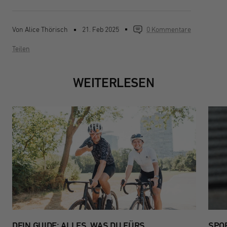
Von Alice Thörisch
21. Feb 2025
0 Kommentare
Teilen
WEITERLESEN
DEIN GUIDE: ALLES, WAS DU FÜRS
SPO