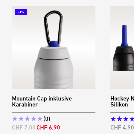
-1%
Mountain Cap inklusive
Hockey N
Karabiner
Silikon
(0)
Regulärer
Angebotspreis
Angebots
CHF 7.00
CHF 6.90
CHF 4.90
Preis