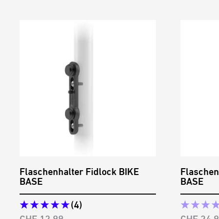
Flaschenhalter Fidlock BIKE
Flaschen
BASE
BASE
(4)
Angebotspreis
Angebots