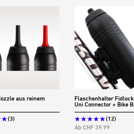
ozzle aus reinem
Flaschenhalter Fidlock
Uni Connector + Bike 
(3)
(12)
preis
Angebotspreis
Ab CHF 39.99