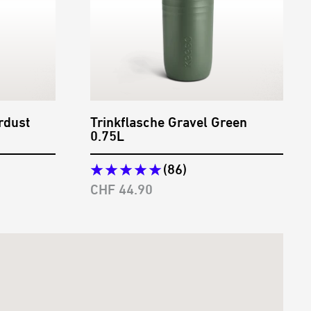
rdust
Trinkflasche Gravel Green
0.75L
(86)
Angebotspreis
CHF 44.90