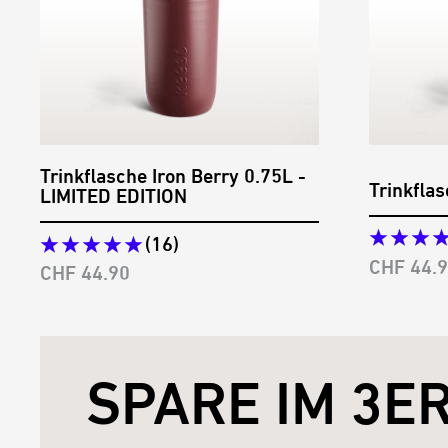
Trinkflasche Iron Berry 0.75L -
Trinkflas
LIMITED EDITION
(16)
Angebots
CHF 44.
Angebotspreis
CHF 44.90
SPARE IM 3E