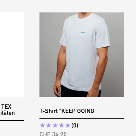
k TEX
T-Shirt "KEEP GOING"
itäten
(0)
Angebotspreis
CHF 34.90