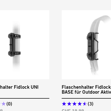
halter Fidlock UNI
Flaschenhalter Fidloc
BASE für Outdoor Aktiv
(0)
(3)
preis
Angebotspreis