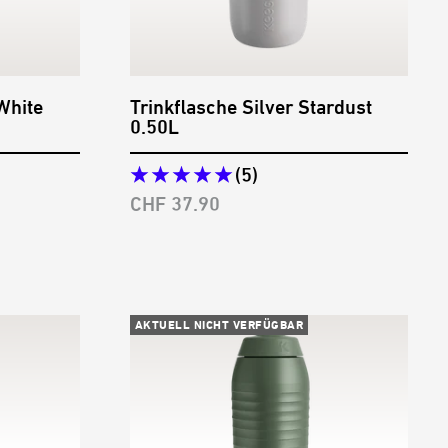
White
Trinkflasche Silver Stardust
0.50L
(5)
Angebotspreis
CHF 37.90
AKTUELL NICHT VERFÜGBAR