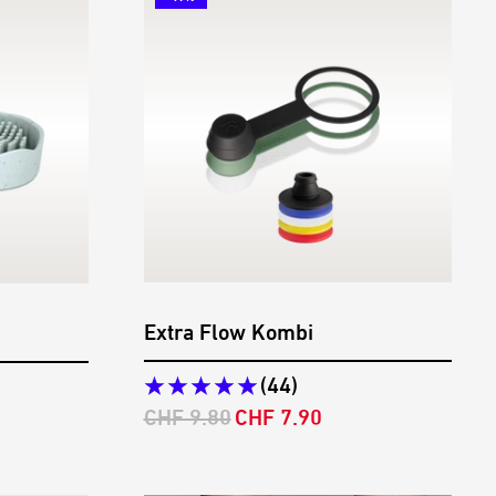
Extra Flow Kombi
(44)
Regulärer
Angebotspreis
CHF 9.80
CHF 7.90
Preis