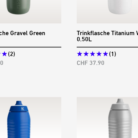
sche Gravel Green
Trinkflasche Titanium 
0.50L
(2)
(1)
preis
Angebotspreis
90
CHF 37.90