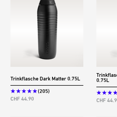
JETZT
Trinkfla
Trinkflasche Dark Matter 0.75L
0.75L
Melde dich zu 
mehr von un
(205)
exklusiven A
Angebotspreis
CHF 44.90
Angebots
CHF 44.
Als Geschenk g
auf deine e