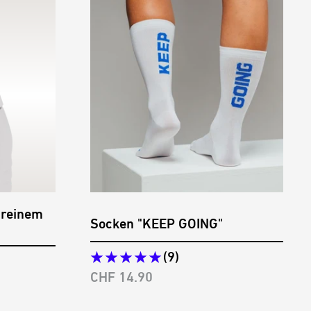
 reinem
Socken "KEEP GOING"
(9)
Angebotspreis
CHF 14.90