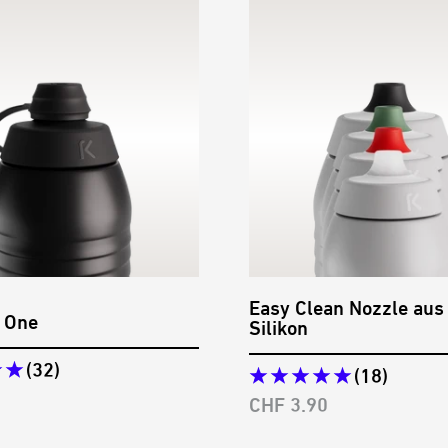
Anmelden
Easy Clean Nozzle aus
 One
Silikon
(32)
(18)
preis
Angebotspreis
CHF 3.90