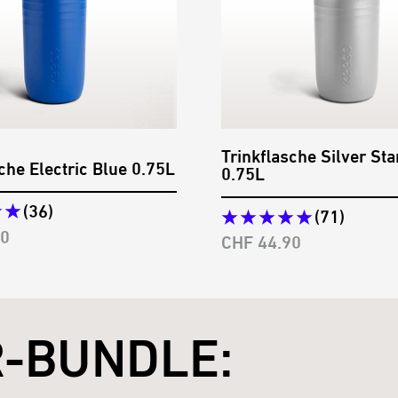
Trinkflasche Silver Sta
che Electric Blue 0.75L
0.75L
(36)
(71)
preis
90
Angebotspreis
CHF 44.90
R-BUNDLE: