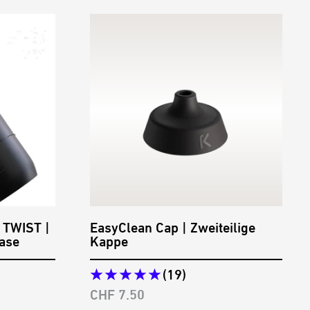
EasyClean Cap | Zweiteilige
 TWIST |
Kappe
Base
(19)
Angebotspreis
CHF 7.50