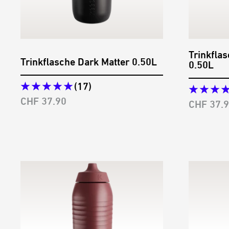
Trinkfla
Trinkflasche Dark Matter 0.50L
0.50L
(17)
Angebotspreis
CHF 37.90
Angebots
CHF 37.