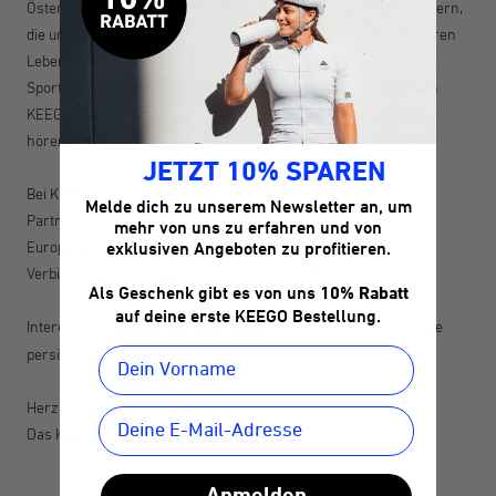
Österreich, Deutschland und Südtirol – und suchen nach Partnern,
die unsere Leidenschaft für Qualität, Sport und einen bewussteren
Lebensstil teilen. Ob Fahrraddladen, Outdoor-Ausrüster oder
Sportfachhandel – wenn du glaubst, dass deine Kundschaft von
KEEGO begeistert sein wird, würden wir uns freuen, von dir zu
hören.
JETZT 10% SPAREN
Bei KEEGO stehen langfristige, qualitativ hochwertige
Melde dich zu unserem Newsletter an, um
Partnerschaften im Mittelpunkt. Wir bauen unser Netzwerk in
mehr von uns zu erfahren und von
Europa bewusst und Schritt für Schritt aus – weil uns echte
exklusiven Angeboten zu profitieren.
Verbindungen wichtiger sind als schnelles Wachstum.
Als Geschenk gibt es von uns
10% Rabatt
auf deine erste KEEGO Bestellung.
Interessiert?
Registriere dich unten
– wir prüfen deine Anfrage
persönlich und melden uns bei dir.
Herzliche Grüße,
Das KEEGO Team