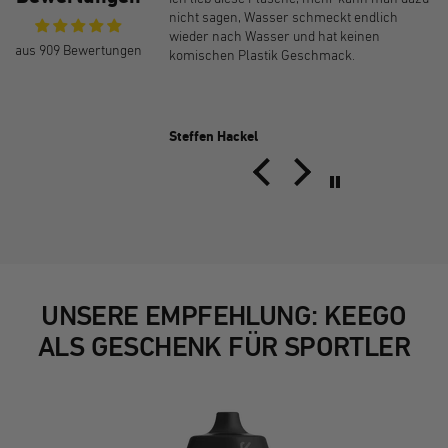
unnötige
nicht sagen, Wasser schmeckt endlich
 hinter mir hab.... war
wieder nach Wasser und hat keinen
aus 909 Bewertungen
n alle hatten trotz
komischen Plastik Geschmack.
engeschmack - beim
un Keego: endlich!!! ich
 perfekte Flasche:
icht und absolut kein
Steffen Hackel
asser schmeckt daraus
rde noch mehr
UNSERE EMPFEHLUNG: KEEGO
ALS GESCHENK FÜR SPORTLER