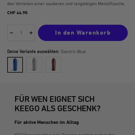
gehen
gehen
gehen
gehen
den Vorteilen einer sauberen und langlebigen Metallflasche.
Angebotspreis
CHF 44.90
In den Warenkorb
Menge
Menge
verringern
erhöhen
Deine Variante auswählen:
Electric Blue
Electric
Silver
Iron
Blue
Stardust
Berry
FÜR WEN EIGNET SICH
KEEGO ALS GESCHENK?
Für aktive Menschen im Alltag
KEEGO passt nicht nur ins Training, sondern auch in den