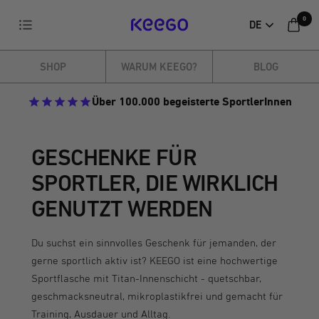
Direkt
0
Navigation
DE
zum
KEEGO
Inhalt
SHOP
WARUM KEEGO?
BLOG
Über 100.000 begeisterte SportlerInnen
GESCHENKE FÜR
SPORTLER, DIE WIRKLICH
GENUTZT WERDEN
Du suchst ein sinnvolles Geschenk für jemanden, der
gerne sportlich aktiv ist? KEEGO ist eine hochwertige
Sportflasche mit Titan-Innenschicht - quetschbar,
geschmacksneutral, mikroplastikfrei und gemacht für
Training, Ausdauer und Alltag.