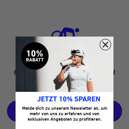
GESCHENK FÜR MOUNTAINBIKER
Für Trails, Bikepark und anspruchsvolle
Abfahrten
JETZT 10% SPAREN
Geschenk für Mountainbiker
Melde dich zu unserem Newsletter an, um
ansehen
mehr von uns zu erfahren und von
exklusiven Angeboten zu profitieren.