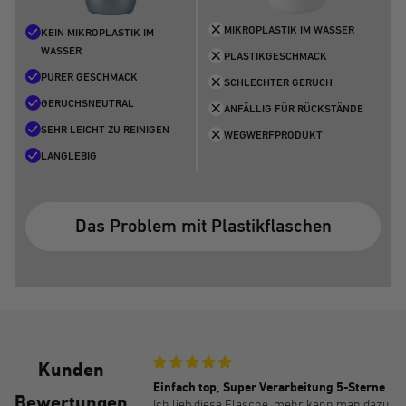
MIKROPLASTIK IM WASSER
KEIN MIKROPLASTIK IM
WASSER
PLASTIKGESCHMACK
PURER GESCHMACK
SCHLECHTER GERUCH
GERUCHSNEUTRAL
ANFÄLLIG FÜR RÜCKSTÄNDE
SEHR LEICHT ZU REINIGEN
WEGWERFPRODUKT
LANGLEBIG
Das Problem mit Plastikflaschen
Kunden
e Lösung
Einfach top, Super Verarbeitung 5-Sterne
Bewertungen
eib nie Bewertungen,
Ich lieb diese Flasche, mehr kann man dazu