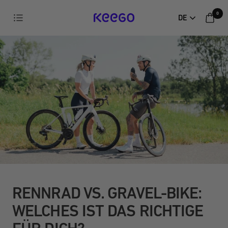
Direkt
0
Navigation
DE
zum
KEEGO
Inhalt
RENNRAD VS. GRAVEL-BIKE:
WELCHES IST DAS RICHTIGE