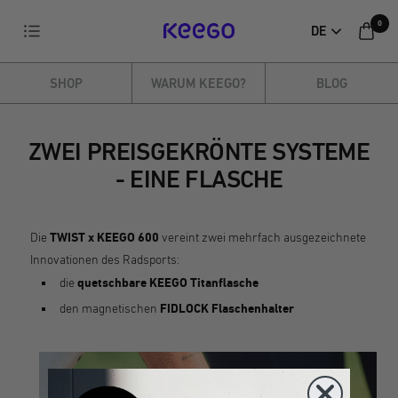
Direkt
0
Navigation
DE
zum
KEEGO
Inhalt
SHOP
WARUM KEEGO?
BLOG
ZWEI PREISGEKRÖNTE SYSTEME
- EINE FLASCHE
Die
TWIST x KEEGO 600
vereint zwei mehrfach ausgezeichnete
Innovationen des Radsports:
die
quetschbare KEEGO
Titanflasche
den magnetischen
FIDLOCK Flaschenhalter