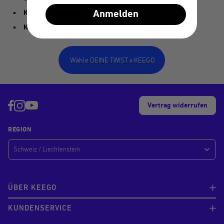
Kein Flaschenhalter mehr nötig
Anmelden
Keine Kratzspuren mehr an der Flasche
Wähle DEINE TWIST x KEEGO
Vertrag widerrufen
REGION
ÜBER KEEGO
KUNDENSERVICE