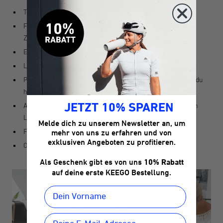
Teamspirit
Flache Hierarchien - Bringe deine Ideen ein & gestalte die
Zukunft von KEEGO aktiv mit
Einen kreativen, abwechslungsreichen Arbeitsalltag
Langweilig wird es bei uns nie
Purpose - bei uns musst du dir nicht die Frage stellen, was du
hier eigentlich machst und warum
Arbeiten im Co-Workingspace mit ausschließlich leiwanden
JETZT 10% SPAREN
Leuten, wie man so schön Wienerisch sagt ;)
Melde dich zu unserem Newsletter an, um
Flexible Arbeitszeiten
mehr von uns zu erfahren und von
exklusiven Angeboten zu profitieren.
Office Dog
Als Geschenk gibt es von uns
10% Rabatt
auf deine erste KEEGO Bestellung.