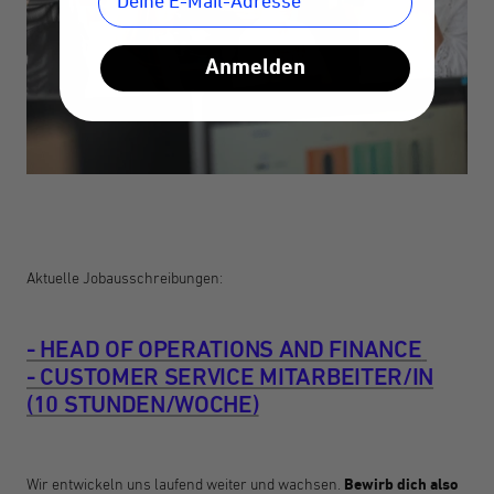
Anmelden
Aktuelle Jobausschreibungen:
- HEAD OF OPERATIONS AND FINANCE
- CUSTOMER SERVICE MITARBEITER/IN
(10 STUNDEN/WOCHE)
Wir entwickeln uns laufend weiter und wachsen.
Bewirb dich also