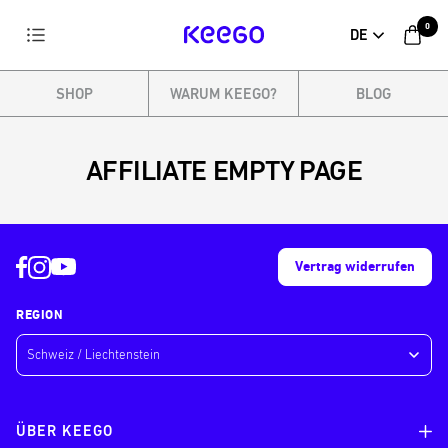
Direkt
0
Navigation
DE
zum
KEEGO
Inhalt
SHOP
WARUM KEEGO?
BLOG
AFFILIATE EMPTY PAGE
Vertrag widerrufen
REGION
ÜBER KEEGO