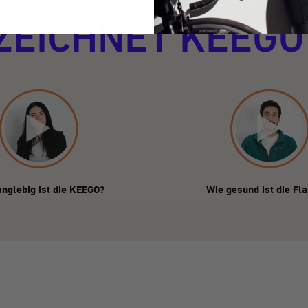
ZEICHNET KEEGO
anglebig ist die KEEGO?
Wie gesund ist die Fl