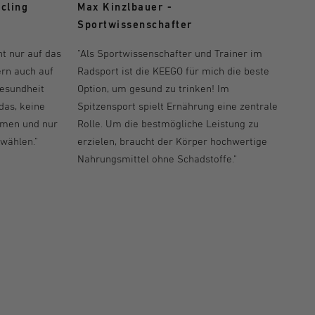
Max Kinzlbauer -
ycling
Sportwissenschafter
"Als Sportwissenschafter und Trainer im
t nur auf das
Radsport ist die KEEGO für mich die beste
ern auch auf
Option, um gesund zu trinken! Im
Gesundheit
Spitzensport spielt Ernährung eine zentrale
das, keine
Rolle. Um die bestmögliche Leistung zu
hmen und nur
erzielen, braucht der Körper hochwertige
wählen."
Nahrungsmittel ohne Schadstoffe."