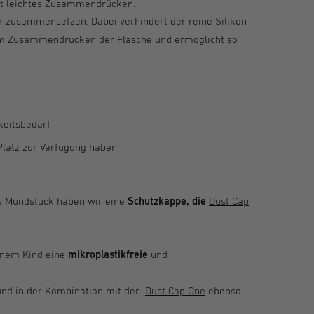
cht leichtes Zusammendrücken.
 zusammensetzen. Dabei verhindert der reine Silikon
beim Zusammendrücken der Flasche und ermöglicht so
keitsbedarf
Platz zur Verfügung haben
as Mundstück haben wir eine
Schutzkappe, die
Dust Cap
einem Kind eine
mikroplastikfreie
und
nd in der Kombination mit der
Dust Cap One
ebenso