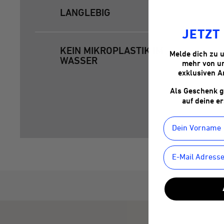
LANGLEBIG
JETZT
KEIN MIKROPLASTIK IM
Melde dich zu 
WASSER
mehr von un
exklusiven A
Als Geschenk g
auf deine e