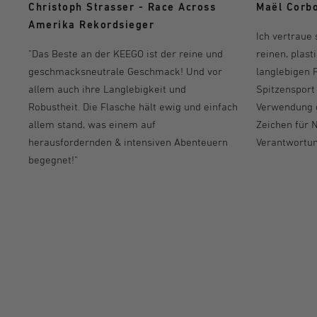
Maël Corbo
Christoph Strasser - Race Across
Amerika Rekordsieger
Ich vertraue
reinen, plas
"Das Beste an der KEEGO ist der reine und
langlebigen 
geschmacksneutrale Geschmack! Und vor
Spitzensport 
allem auch ihre Langlebigkeit und
Verwendung d
Robustheit. Die Flasche hält ewig und einfach
Zeichen für 
allem stand, was einem auf
Verantwortun
herausfordernden & intensiven Abenteuern
begegnet!"