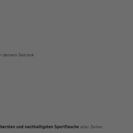
LANGLEBIG UND NACHHALTIG
Titan ist extrem beständig und lässt sich
in deinem Getränk
einfach reinigen. Dadurch ist
die KEEGO im Durchschnitt 5x länger im
Einsatz als vergleichbare
quetschbare Trinkflaschen.
bersten und nachhaltigsten Sportflasche
aller Zeiten.