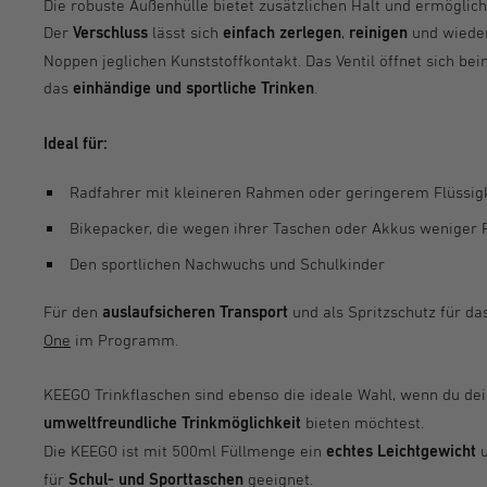
Die robuste Außenhülle bietet zusätzlichen Halt und ermögli
Der
Verschluss
lässt sich
einfach zerlegen
,
reinigen
und wieder
Noppen jeglichen Kunststoffkontakt. Das Ventil öffnet sich 
das
einhändige und sportliche Trinken
.
Ideal für:
Radfahrer mit kleineren Rahmen oder geringerem Flüssig
Bikepacker, die wegen ihrer Taschen oder Akkus weniger 
Den sportlichen Nachwuchs und Schulkinder
Für den
auslaufsicheren Transport
und als Spritzschutz für d
One
im Programm.
KEEGO Trinkflaschen sind ebenso die ideale Wahl, wenn du d
umweltfreundliche Trinkmöglichkeit
bieten möchtest.
Die KEEGO ist mit 500ml Füllmenge ein
echtes Leichtgewicht
u
für
Schul- und Sporttaschen
geeignet.