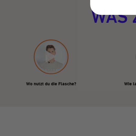
WAS 
Wo nutzt du die Flasche?
Wie l