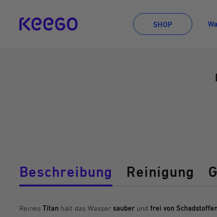
Direkt
zum
KEEGO
Wa
SHOP
Inhalt
Beschreibung
Reinigung
G
Reines
Titan
hält das Wasser
sauber
und
frei von Schadstoffe