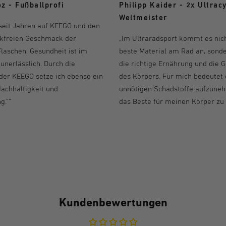
z - Fußballprofi
Philipp Kaider - 2x Ultrac
Weltmeister
 seit Jahren auf KEEGO und den
tikfreien Geschmack der
„Im Ultraradsport kommt es nich
Flaschen. Gesundheit ist im
beste Material am Rad an, sond
unerlässlich. Durch die
die richtige Ernährung und die 
er KEEGO setze ich ebenso ein
des Körpers. Für mich bedeutet 
Nachhaltigkeit und
unnötigen Schadstoffe aufzune
g.""
das Beste für meinen Körper zu 
Kundenbewertungen