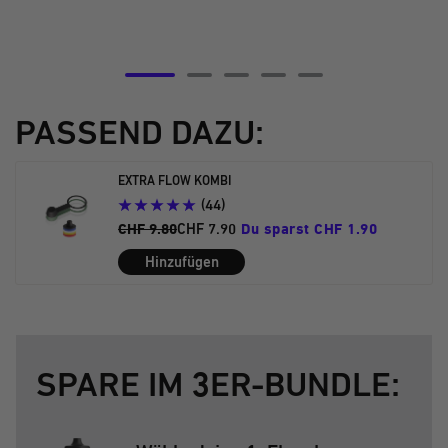
Zur
Zur
Zur
Zur
Zur
Slide
Slide
Slide
Slide
Slide
PASSEND DAZU:
5
6
7
8
9
gehen
gehen
gehen
gehen
gehen
EXTRA FLOW KOMBI
(44)
CHF 9.80
CHF 7.90
Du sparst CHF 1.90
Hinzufügen
SPARE IM 3ER-BUNDLE: