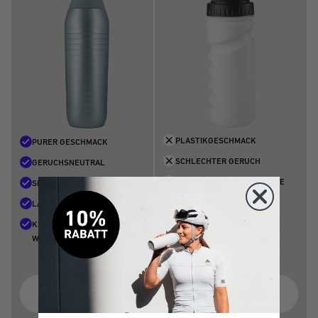
PLASTIKGESCHMACK
PURER GESCHMACK
SCHLECHTER GERUCH
GERUCHSNEUTRAL
ANFÄLLIG FÜR RÜCKSTÄNDE
SEHR LEICHT ZU REINIGEN
WEGWERFPRODUKT
LANGLEBIG
MIKROPLASTIK IM WASSER
KEIN MIKROPLASTIK IM
WASSER
Das Problem mit Plastikflaschen