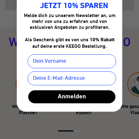
JETZT 10% SPAREN
Melde dich zu unserem Newsletter an, um
mehr von uns zu erfahren und von
exklusiven Angeboten zu profitieren.
WAS ZEICHNET KEEGO
Als Geschenk gibt es von uns
10% Rabatt
auf deine erste KEEGO Bestellung.
AUS?
Anmelden
Wo nutzt du die
Wie langlebig ist die
Wie gesu
Flasche?
KEEGO?
Fla