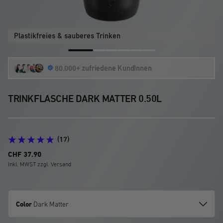
Plastikfreies & sauberes Trinken
Zur
Zur
Zur
Zur
Zur
Zur
80.000+ zufriedene KundInnen
Slide
Slide
Slide
Slide
Slide
Slide
1
2
3
4
5
6
gehen
gehen
gehen
gehen
gehen
gehen
TRINKFLASCHE DARK MATTER 0.50L
(17)
Angebotspreis
CHF 37.90
Inkl. MWST zzgl. Versand
Color
Dark Matter