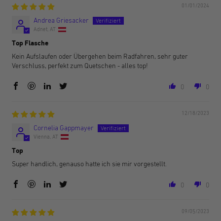
01/01/2024
Andrea Griesacker
Adnet, AT
Top Flasche
Kein Aufslaufen oder Übergehen beim Radfahren, sehr guter
Verschluss, perfekt zum Quetschen - alles top!
0
0
12/18/2023
Cornelia Gappmayer
Vienna, AT
Top
Super handlich, genauso hatte ich sie mir vorgestellt.
0
0
09/05/2023