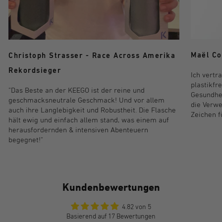
Maël Co
Christoph Strasser - Race Across Amerika
Rekordsieger
Ich vertr
plastikfr
"Das Beste an der KEEGO ist der reine und
Gesundhei
geschmacksneutrale Geschmack! Und vor allem
die Verwe
auch ihre Langlebigkeit und Robustheit. Die Flasche
Zeichen f
hält ewig und einfach allem stand, was einem auf
herausfordernden & intensiven Abenteuern
begegnet!"
Kundenbewertungen
4.82 von 5
Basierend auf 17 Bewertungen