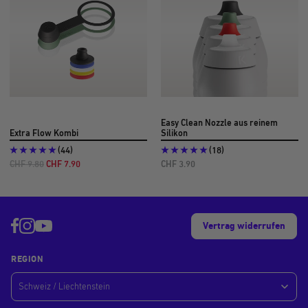
Easy Clean Nozzle aus reinem
Extra Flow Kombi
Silikon
(44)
(18)
Regulärer
Angebotspreis
Angebotspreis
CHF 9.80
CHF 7.90
CHF 3.90
Preis
Vertrag widerrufen
REGION