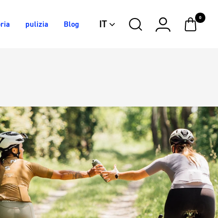
0
IT
ria
pulizia
Blog
Electric
Silver
Iron
Blue
Stardust
Berry