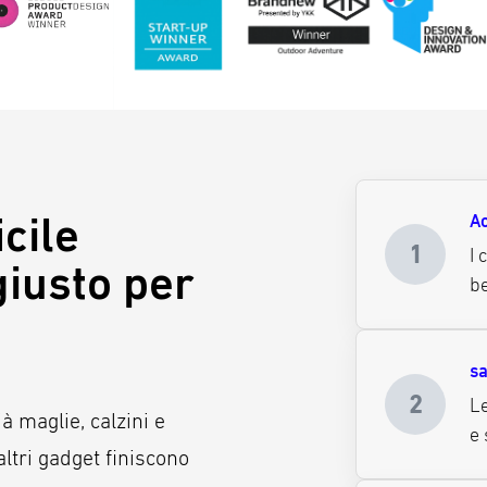
icile
Ac
1
I 
giusto per
be
sa
2
Le
à maglie, calzini e
e 
altri gadget finiscono