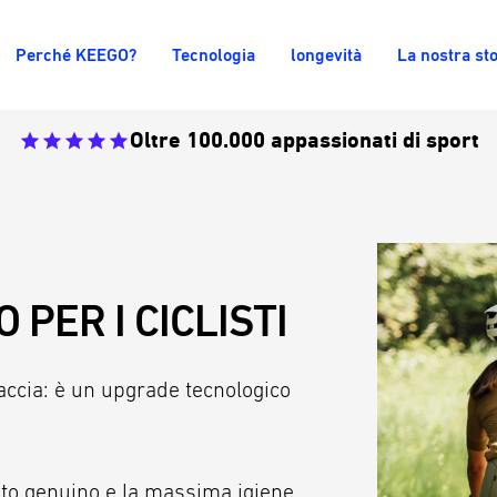
Perché KEEGO?
Tecnologia
longevità
La nostra sto
Oltre 100.000 appassionati di sport
 PER I CICLISTI
ccia: è un upgrade tecnologico
usto genuino e la massima igiene,