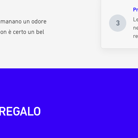
Pr
Le
, emanano un odore
3
ne
non è certo un bel
re
 REGALO