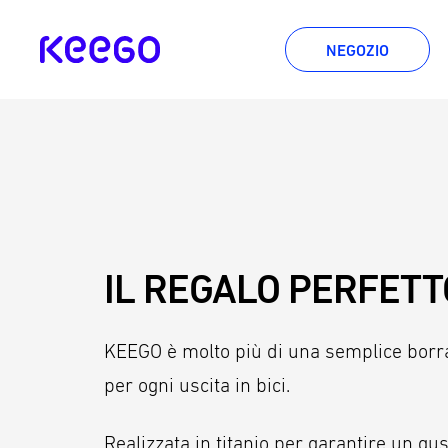
Vai
direttamente
per
NEGOZIO
al
KEEGO
contenuto
questa
percentuale
è
solo
del
4%.
IL REGALO PERFETTO
KEEGO è molto più di una semplice borra
per ogni uscita in bici.
Realizzata in titanio per garantire un g