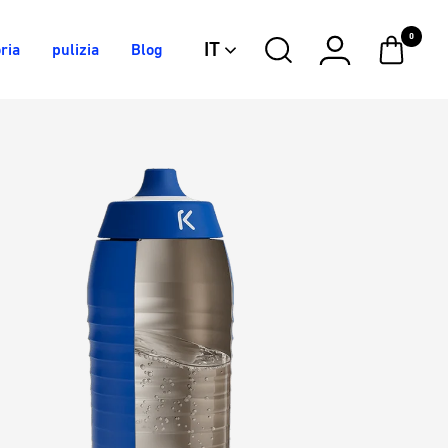
0
IT
ria
pulizia
Blog
Electric
Silver
Iron
Blue
Stardust
Berry