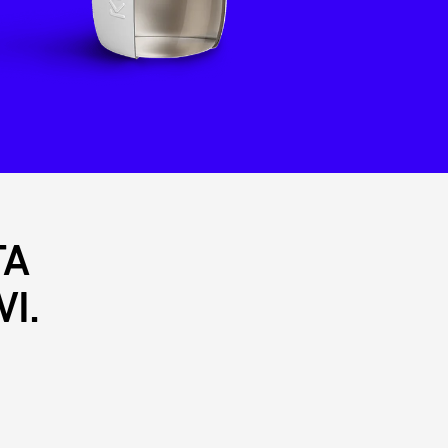
TA
I.