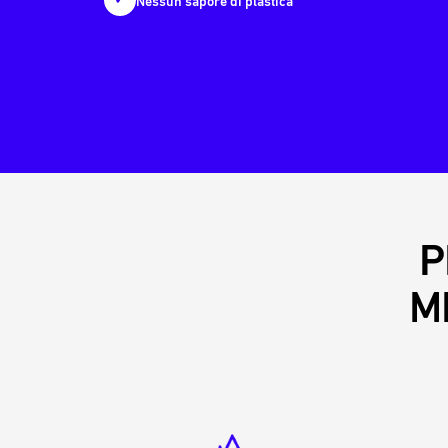
Nessun sapore di plastica
P
M