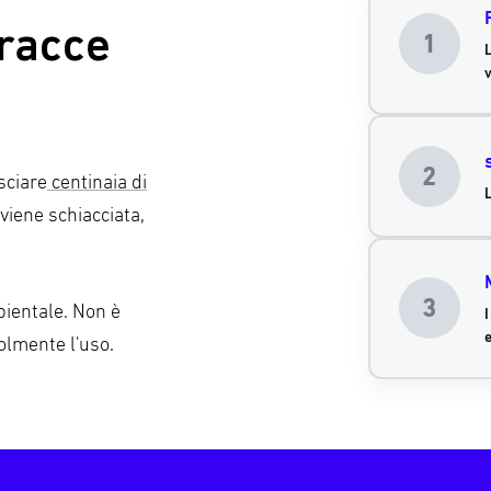
rracce
1
L
2
sciare
centinaia di
viene schiacciata,
3
ientale. Non è
I
olmente l'uso.