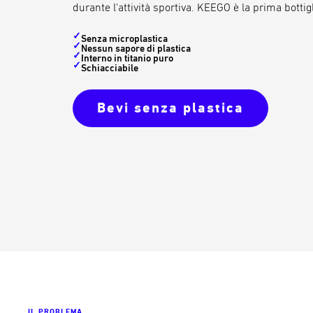
durante l'attività sportiva. KEEGO è la prima bottigl
✓
Senza microplastica
✓
Nessun sapore di plastica
✓
Interno in titanio puro
✓
Schiacciabile
Bevi senza plastica
IL PROBLEMA