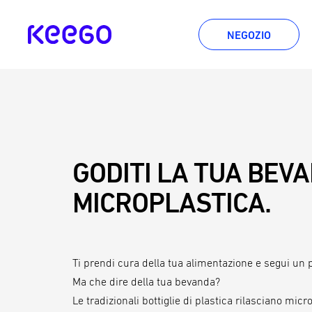
Vai
direttamente
per
NEGOZIO
al
KEEGO
contenuto
questa
percentuale
è
solo
del
4%.
GODITI LA TUA BEV
MICROPLASTICA.
Ti prendi cura della tua alimentazione e segui un
Ma che dire della tua bevanda?
Le tradizionali bottiglie di plastica rilasciano mic