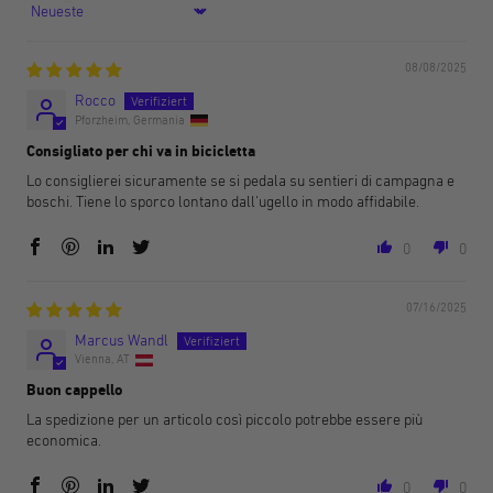
Sort by
08/08/2025
Rocco
Pforzheim, Germania
Consigliato per chi va in bicicletta
Lo consiglierei sicuramente se si pedala su sentieri di campagna e
boschi. Tiene lo sporco lontano dall'ugello in modo affidabile.
0
0
07/16/2025
Marcus Wandl
Vienna, AT
Buon cappello
La spedizione per un articolo così piccolo potrebbe essere più
economica.
0
0