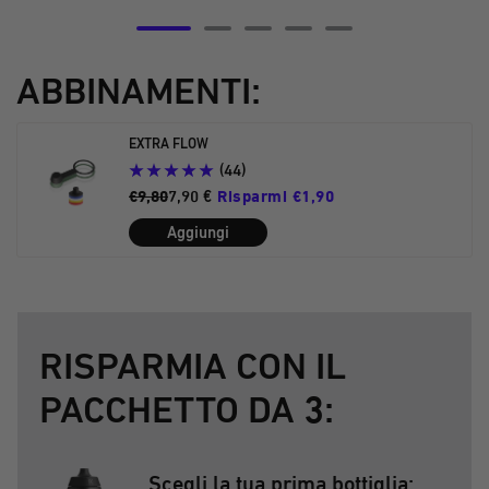
Vai
Vai
Vai
Vai
Vai
alla
alla
alla
alla
alla
ABBINAMENTI:
diapositiva
diapositiva
diapositiva
diapositiva
diapositiva
5
6
7
8
9
EXTRA FLOW
(44)
€9,80
7,90 €
Risparmi €1,90
Aggiungi
RISPARMIA CON IL
PACCHETTO DA 3:
Scegli la tua prima bottiglia: