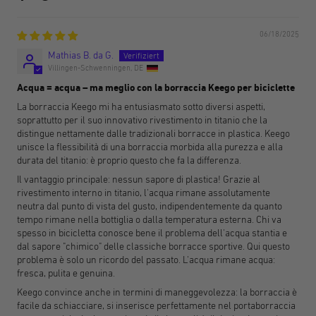
06/18/2025
Mathias B. da G.
Villingen-Schwenningen, DE
Acqua = acqua – ma meglio con la borraccia Keego per biciclette
La borraccia Keego mi ha entusiasmato sotto diversi aspetti,
soprattutto per il suo innovativo rivestimento in titanio che la
distingue nettamente dalle tradizionali borracce in plastica. Keego
unisce la flessibilità di una borraccia morbida alla purezza e alla
durata del titanio: è proprio questo che fa la differenza.
Il vantaggio principale: nessun sapore di plastica! Grazie al
rivestimento interno in titanio, l'acqua rimane assolutamente
neutra dal punto di vista del gusto, indipendentemente da quanto
tempo rimane nella bottiglia o dalla temperatura esterna. Chi va
spesso in bicicletta conosce bene il problema dell'acqua stantia e
dal sapore "chimico" delle classiche borracce sportive. Qui questo
problema è solo un ricordo del passato. L'acqua rimane acqua:
fresca, pulita e genuina.
Keego convince anche in termini di maneggevolezza: la borraccia è
facile da schiacciare, si inserisce perfettamente nel portaborraccia