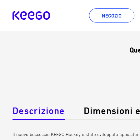
Vai
direttamente
per
NEGOZIO
al
KEEGO
contenuto
questa
percentuale
è
Que
solo
del
4%.
Descrizione
Dimensioni e
Il nuovo
beccuccio KEEGO Hockey
è stato sviluppato appositame