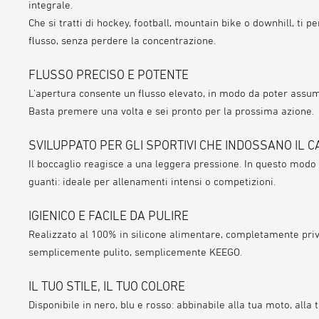
integrale.
Che si tratti di
hockey, football, mountain bike o downhill
, ti 
flusso
, senza perdere la concentrazione.
FLUSSO PRECISO E POTENTE
L'apertura consente un
flusso elevato
, in modo da poter assum
Basta premere una volta e sei pronto per la prossima azione.
SVILUPPATO PER GLI SPORTIVI CHE INDOSSANO IL 
Il boccaglio reagisce a
una leggera pressione
. In questo modo
guanti
: ideale per allenamenti intensi o competizioni.
IGIENICO E FACILE DA PULIRE
Realizzato
al 100%
in
silicone alimentare
, completamente
pri
semplicemente pulito, semplicemente KEEGO.
IL TUO STILE, IL TUO COLORE
Disponibile in
nero, blu e rosso
: abbinabile alla tua moto, alla