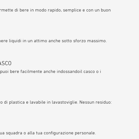
permette di bere
in modo rapido, semplice e con un buon
DUREVOLE E SOSTENIBILE
ere liquidi in un attimo anche sotto sforzo massimo.
Il titanio è estremamente resistente e
CASCO
facile da pulire. Di conseguenza,
 puoi bere facilmente anche indossando
il casco o i
la KEEGO dura in media 5 volte di più
rispetto alle bottiglie schiacciabili
comparabili
.
vo di plastica
e
lavabile in lavastoviglie
. Nessun residuo:
 tua squadra o alla tua configurazione personale.