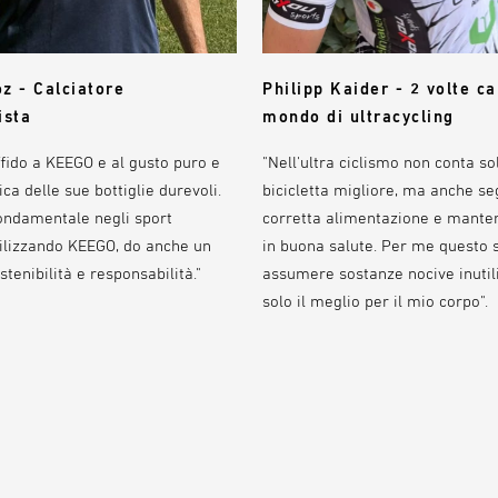
z - Calciatore
Philipp Kaider - 2 volte c
ista
mondo di ultracycling
fido a KEEGO e al gusto puro e
"Nell'ultra ciclismo non conta so
ica delle sue bottiglie durevoli.
bicicletta migliore, ma anche se
fondamentale negli sport
corretta alimentazione e manten
tilizzando KEEGO, do anche un
in buona salute. Per me questo s
stenibilità e responsabilità."
assumere sostanze nocive inutili
solo il meglio per il mio corpo".