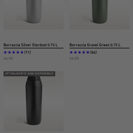
Borraccia Silver Stardust 0.75 L
Borraccia Gravel Green 0.75 L
(71)
(86)
Prezzo
Prezzo
44,90
44,90
dell'offerta
dell'offerta
€
€
ATTUALMENTE NON DISPONIBILE