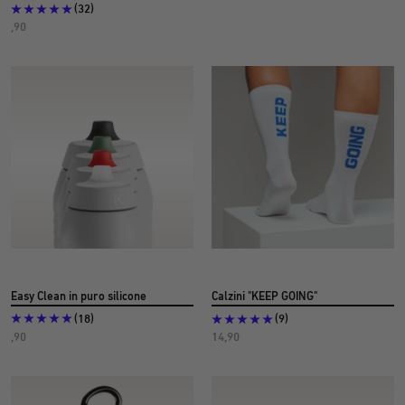
(32)
Prezzo
,90
dell'offerta
€
5
Easy Clean in puro silicone
Calzini "KEEP GOING"
(18)
(9)
Prezzo
Prezzo
,90
14,90
di
dell'offerta
offerta
€
€