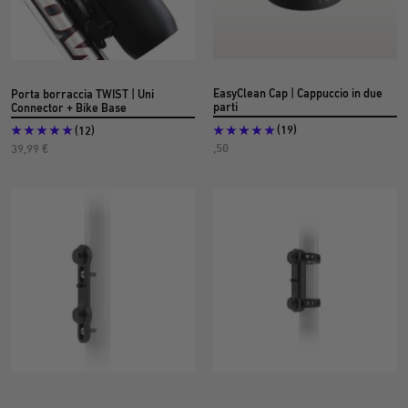
EasyClean Cap | Cappuccio in due
Porta borraccia TWIST | Uni
parti
Connector + Bike Base
(19)
(12)
Prezzo
Prezzo
,50
39,99 €
di
di
offerta
offerta:
€7
a
partire
da