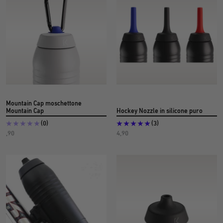
3
Mountain Cap moschettone
Mountain Cap
Hockey Nozzle in silicone puro
(0)
(3)
Prezzo
Prezzo
,90
4,90
dell'offerta
dell'offerta
€
€
6