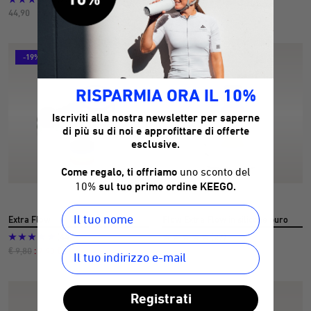
Prezzo
Prezzo
44,90
,90
dell'offerta
dell'offerta
€
€
16
-19%
RISPARMIA ORA IL 10%
Iscriviti alla nostra newsletter per saperne
di più su di noi e approfittare di offerte
esclusive.
Come regalo, ti offriamo
uno sconto del
10%
sul tuo primo ordine KEEGO.
Extra Flow
Flow Extra Flow in silicone puro
(44)
(27)
Prezzo
Prezzo
Prezzo
€ 9,80
: 7,90 €
,90
normale
in
di
offerta
offerta
€
Registrati
3