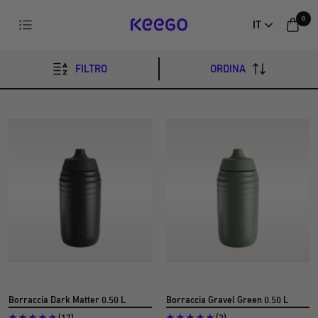
Vai
0
Navigazione
IT
direttamente
per
al
KEEGO
contenuto
questa
FILTRO
ORDINA
percentuale
è
solo
del
4%.
Borraccia Dark Matter 0.50 L
Borraccia Gravel Green 0.50 L
(17)
(2)