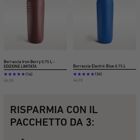
Borraccia Iron Berry 0.75 L -
Borraccia Electric Blue 0.75 L
EDIZIONE LIMITATA
(36)
(16)
Prezzo
Prezzo
44,90
44,90
dell'offerta
dell'offerta
€
€
RISPARMIA CON IL
PACCHETTO DA 3: