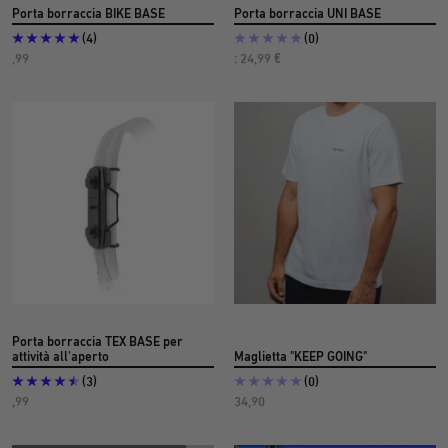
Porta borraccia BIKE BASE
Porta borraccia UNI BASE
(4)
(0)
Prezzo
Prezzo
,99
: 24,99 €
di
di
offerta
offerta
€
12
Porta borraccia TEX BASE per
attività all'aperto
Maglietta "KEEP GOING"
(3)
(0)
Prezzo
Prezzo
,99
34,90
dell'offerta
dell'offerta
€
€