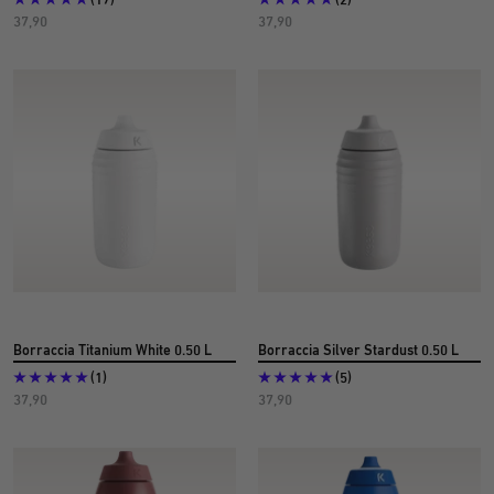
Prezzo
Prezzo
37,90
37,90
dell'offerta
dell'offerta
€
€
Borraccia Titanium White 0.50 L
Borraccia Silver Stardust 0.50 L
(1)
(5)
Prezzo
Prezzo
37,90
37,90
dell'offerta
dell'offerta
€
€