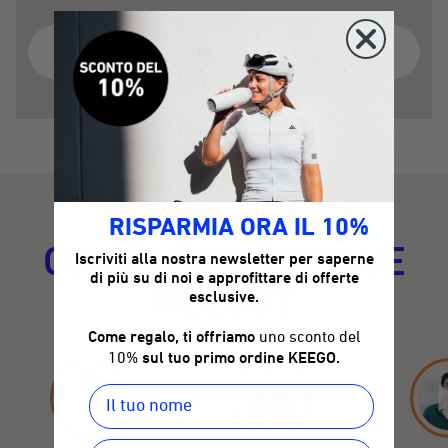
Il problema delle bottiglie di plastica
COSA
RISPARMIA ORA IL 10%
CONTRADDISTINGUE
Iscriviti alla nostra newsletter per saperne
di più su di noi e approfittare di offerte
KEEGO?
esclusive.
Come regalo, ti offriamo
uno sconto del
10%
sul tuo primo ordine KEEGO.