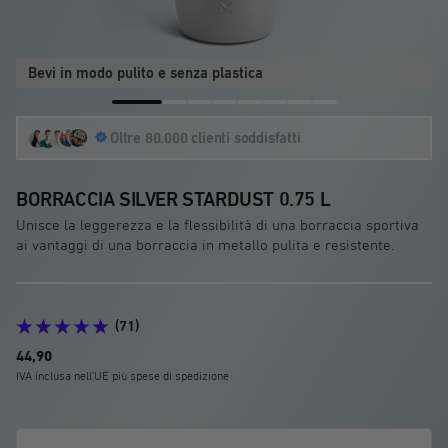
Bevi in modo pulito e senza plastica
Vai
Vai
Vai
Vai
Vai
Vai
Vai
Vai
Oltre 80.000 clienti soddisfatti
alla
alla
alla
alla
alla
alla
alla
alla
diapositiva
diapositiva
diapositiva
diapositiva
diapositiva
diapositiva
diapositiva
diapositiva
1
2
3
4
5
6
7
8
BORRACCIA SILVER STARDUST 0.75 L
Unisce la leggerezza e la flessibilità di una borraccia sportiva
ai vantaggi di una borraccia in metallo pulita e resistente.
(71)
Prezzo
44,90
dell'offerta
IVA inclusa nell'UE più spese di spedizione
€