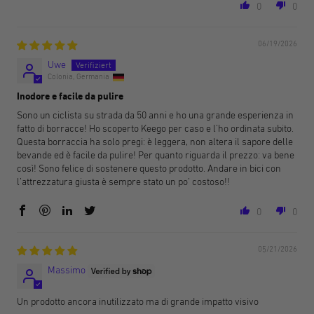
0
0
06/19/2026
Uwe
Colonia, Germania
Inodore e facile da pulire
Sono un ciclista su strada da 50 anni e ho una grande esperienza in
fatto di borracce! Ho scoperto Keego per caso e l’ho ordinata subito.
Questa borraccia ha solo pregi: è leggera, non altera il sapore delle
bevande ed è facile da pulire! Per quanto riguarda il prezzo: va bene
così! Sono felice di sostenere questo prodotto. Andare in bici con
l’attrezzatura giusta è sempre stato un po’ costoso!!
0
0
05/21/2026
Massimo
Un prodotto ancora inutilizzato ma di grande impatto visivo