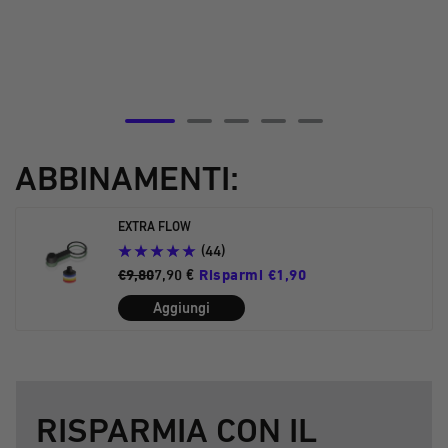
Vai
Vai
Vai
Vai
Vai
alla
alla
alla
alla
alla
ABBINAMENTI:
diapositiva
diapositiva
diapositiva
diapositiva
diapositiva
5
6
7
8
9
EXTRA FLOW
(44)
€9,80
7,90 €
Risparmi €1,90
Aggiungi
RISPARMIA CON IL