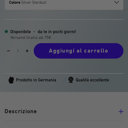
Colore
Silver Stardust
Disponibile
-
da te in pochi giorni!
Aggiungi al carrello
Riduci
Aumentare
la
la
quantità
quantità
Prodotto in Germania
Qualità eccellente
Descrizione