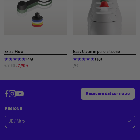
Extra Flow
Easy Clean in puro silicone
(44)
(18)
Prezzo
Prezzo
Prezzo
€ 9,80
: 7,90 €
,90
normale
in
di
offerta
offerta
€
3
Recedere dal contratto
REGIONE