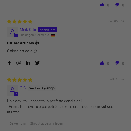
0
0
07/10/2026
Meik Otto
Bispingen, Germania
Ottimo articolo 👍
Ottimo articolo 👍
0
0
07/01/2026
G.G.
Ho ricevuto il prodotto in perfette condizioni.
. Prima lo proverò e poi potrò scrivere una recensione sul suo
utilizzo.
Bewertung in Shop App geschrieben