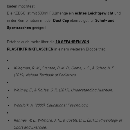
bieten möchtest.
Die KEEGO ist mit 500ml Füllmenge ein
echtes Leichtgewicht
und
in der Kombination mit der
Dust Cap
ebenso gut für
Schul- und
Sporttaschen
geeignet.
Erfahre auch mehr über die
10 GEFAHREN VON
PLASTIKTRINKFLASCHEN
in einem weiteren Blogbeitrag.
Kliegman, R. M., Stanton, B. M. D., Geme, J. S., & Schor, N. F.
(2019). Nelson Textbook of Pediatrics.
Whitney, E., & Rolfes, S. R. (2017). Understanding Nutrition.
Woolfolk, A. (2009). Educational Psychology.
Kenney, W. L., Wilmore, J. H., & Costill, D. L. (2015). Physiology of
Sport and Exercise.