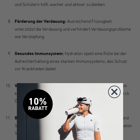
und Schülern hilft, wacher und aktiver zu bleiben.
Förderung der Verdauung:
Ausreichend Flüssigkeit
unterstützt die Verdauung und verhindert Verdauungsprobleme
wie Verstopfung.
Gesundes Immunsystem:
Hydration spielt eine Rolle bei der
Aufrechterhaltung eines starken Immunsystems, das Schutz
vor Krankheiten bietet.
Verminderung von Kopfschmerzen:
Ausreichendes Trinken
kann dazu beitragen, Kopfschmerzen zu reduzieren, die durch
Dehydration ausgelöst werden können.
Bessere Stressbewältigung:
Gut hydrierte Schülerinnen und
Schüler können oft besser mit Stress umgehen, da Dehydration
Stresssymptome verstärken kann.