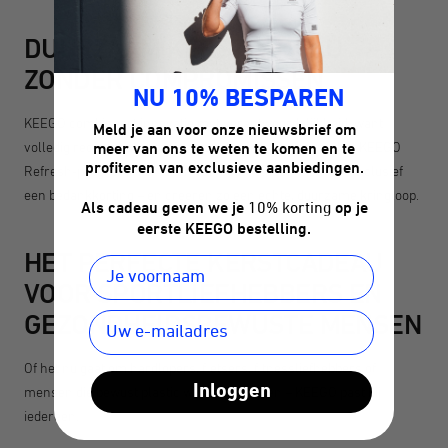
DUURZAAM KERSTCADEAU
ZONDER COMPROMISSEN
NU 10% BESPAREN
KEEGO combineert innovatie met verantwoordelijkheid, want
Meld je aan voor onze nieuwsbrief om
volledig recyclebaar titanium, productie in Europa en het KEEGO
meer van ons te weten te komen en te
profiteren van exclusieve aanbiedingen.
Refresh-programma maken van oude flessen nieuwe – inclusief
een bedankkorting – en creëren zo een echte, duurzame kringloop.
Als cadeau geven we je
10% korting
op je
eerste KEEGO bestelling.
HET PERFECTE KERSTCADEAU
VOOR SPORTLIEFHEBBERS EN
GEZONDHEIDSBEWUSTE MENSEN
Of het nu gaat om hardlopers, fietsers, fitnessliefhebbers of
Inloggen
mensen die bewust plastic willen vermijden – KEEGO past bij
iedereen.