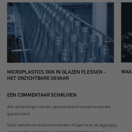
WAA
MICROPLASTICS OOK IN GLAZEN FLESSEN -
HET ONZICHTBARE GEVAAR
EEN COMMENTAAR SCHRIJVEN
Alle opmerkingen worden gecontroleerd voordat ze worden
gepubliceerd.
Deze website wordt beschermd door hCaptcha en de
algemene
voorwaarden
en
het privacybeleid
van hCaptcha zijn van