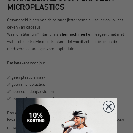
MICROPLASTICS
Gezondheid is een van de belangrijkste thema's – zeker ook bij het
geven van cadeaus.
Waarom titanium? Titanium is
chemisch inert
en reageert niet met
water of elektrolytische dranken. Het wordt zelfs gebruikt in de
medische technologie voor implantaten.
Dat betekent voor jou:
✅ geen plastic smaak
✅ geen microplastics
✅ geen schadelijke stoffen
✅ onvervalste, pure smaak
Dankzij het extreem gladde titaniumoppervlak is de KEEGO
bovendien bijzonder
hygiënisch
– schimmels en bacteriën hebben
nauwelijks een kans.