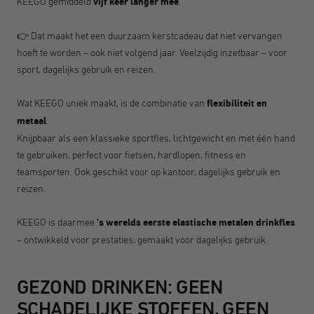
KEEGO gemiddeld
vijf keer langer mee
.
👉 Dat maakt het een duurzaam kerstcadeau dat niet vervangen
hoeft te worden – ook niet volgend jaar. Veelzijdig inzetbaar – voor
sport, dagelijks gebruik en reizen.
Wat KEEGO uniek maakt, is de combinatie van
flexibiliteit en
metaal
.
Knijpbaar als een klassieke sportfles, lichtgewicht en met één hand
te gebruiken, perfect voor fietsen, hardlopen, fitness en
teamsporten. Ook geschikt voor op kantoor, dagelijks gebruik en
reizen.
KEEGO is daarmee
's werelds eerste elastische metalen drinkfles
– ontwikkeld voor prestaties, gemaakt voor dagelijks gebruik.
GEZOND DRINKEN: GEEN
SCHADELIJKE STOFFEN, GEEN