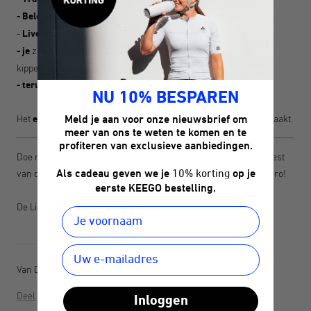
- Beleef
de
sfeer in het Nationaal Park Stilfersjoch
van dichtbij
-
Live-ervaring:
je moedigt je collega's of partners aan
- je
zorgt met
bellen, borden of luid gejuich
voor een
kippenvelmoment
-
terugtransport naar Nauders
NU 10% BESPAREN
Het
exacte verloop en het tijdschema
worden nog bekendgemaakt.
Meld je aan voor onze nieuwsbrief om
meer van ons te weten te komen en te
profiteren van exclusieve aanbiedingen.
Doe mee, moedig de renners aan en vier samen met ons de geest
van de wielersport – samen met KEEGO tijdens de Dreiländergiro!
Als cadeau geven we je
10% korting
op je
eerste KEEGO bestelling.
De Linz
naar de AANMELDING
Van Daniel Gmeiner
21 augustus 2025
0 Reacties
Deel
Inloggen