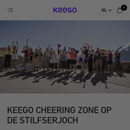
Direct
0
Navigatie
NL
naar
KEEGO
de
inhoud
KEEGO CHEERING ZONE OP
DE STILFSERJOCH