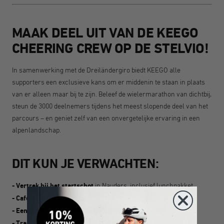
MAAK DEEL UIT VAN DE KEEGO
CHEERING CREW OP DE STELVIO!
In samenwerking met de Dreiländergiro biedt KEEGO alle
supporters een exclusieve kans om er middenin te staan in plaats
van er alleen maar bij te zijn. Beleef de wielermarathon van dichtbij,
steun de 3000 deelnemers tijdens het meest slopende deel van het
parcours – en geniet zelf van een onvergetelijke ervaring in een
alpenlandschap.
DIT KUN JE VERWACHTEN:
- Vertrek bij het startschot
in Nauders, inclusief lunchpakket
- Café-stop bij Stelvio
- Een
gastronomische bon bij Stelvio
- Transfer
naar
de
officiële
KEEGO Cheering Zone