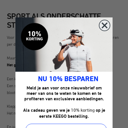
SPORT ALS ONDERSCHATTE
STIMULANS
Voor sporters is drinken een dagelijkse gewoonte. Meerdere keren
per dag. Jarenlang.
Maar juist deze routine heeft een bijzonder kenmerk:
Het gebruik is intensiever.
NU 10% BESPAREN
Een klassieke drinkfles wordt geopend en gesloten.
Een sportfles wordt bovendien ingedrukt, vervoerd, geschud,
Meld je aan voor onze nieuwsbrief om
blootgesteld aan de zon en vaak schoongemaakt.
meer van ons te weten te komen en te
profiteren van exclusieve aanbiedingen.
Kleppen en mondstukken zorgen voor extra wrijving.
Als cadeau geven we je
10% korting
op je
Het materiaal wordt voortdurend belast.
eerste KEEGO bestelling.
En juist deze factoren zijn in het onderzoek aangemerkt als de