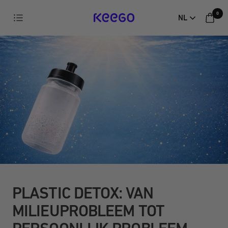
Direct
0
Navigatie
NL
naar
KEEGO
de
inhoud
PLASTIC DETOX: VAN
MILIEUPROBLEEM TOT