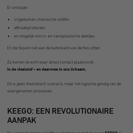
Er ontstaan:
vrijgekomen chemische stoffen
afbraakproducten
en mogelijk micro- en nanoplastische deeltjes
En die blijven niet aan de buitenkant van de fles zitten.
Ze komen terecht waar direct contact plaatsvindt:
in de vloeistof – en daarmee in ons lichaam.
Dit is geen theoretisch scenario, maar het logische gevolg van de
waargenomen processen.
KEEGO: EEN REVOLUTIONAIRE
AANPAK
De samendrukbare sportfles van titanium met de naam
is