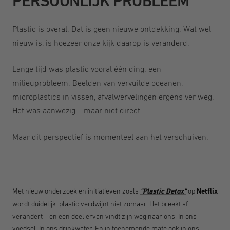
PERSOONLIJK PROBLEEM
Plastic is overal. Dat is geen nieuwe ontdekking. Wat wel
nieuw is, is hoezeer onze kijk daarop is veranderd.
Lange tijd was plastic vooral één ding: een
milieuprobleem. Beelden van vervuilde oceanen,
microplastics in vissen, afvalwervelingen ergens ver weg.
Het was aanwezig – maar niet direct.
Maar dit perspectief is momenteel aan het verschuiven:
Met nieuw onderzoek en initiatieven zoals
"Plastic Detox"
op
Netflix
wordt duidelijk: plastic verdwijnt niet zomaar. Het breekt af,
verandert – en een deel ervan vindt zijn weg naar ons. In ons
voedsel. In ons drinkwater. En in toenemende mate ook in ons