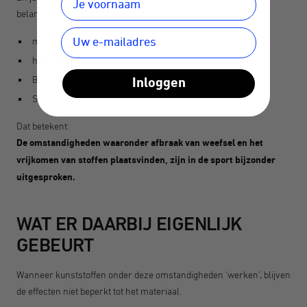
belangrijkste drijvende krachten:
mechanische slijtage
herhaalde belasting
Blootstelling aan UV-straling en hitte
Inloggen
Schoonmaken en vaatwasser
Dat betekent:
De omstandigheden waaronder afbraak van weefsel en het
vrijkomen van stoffen plaatsvinden, zijn in de sport bijzonder
uitgesproken.
WAT ER DAARBIJ EIGENLIJK
GEBEURT
Wanneer kunststoffen onder deze omstandigheden ‘werken’, blijven
de effecten niet beperkt tot het materiaal.