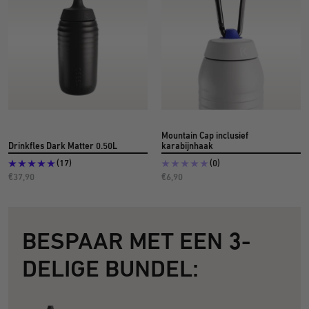
Mountain Cap inclusief
Drinkfles Dark Matter 0.50L
karabijnhaak
(17)
(0)
Aanbiedingsprijs
Aanbiedingsprijs
€37,90
€6,90
BESPAAR MET EEN 3-
DELIGE BUNDEL: