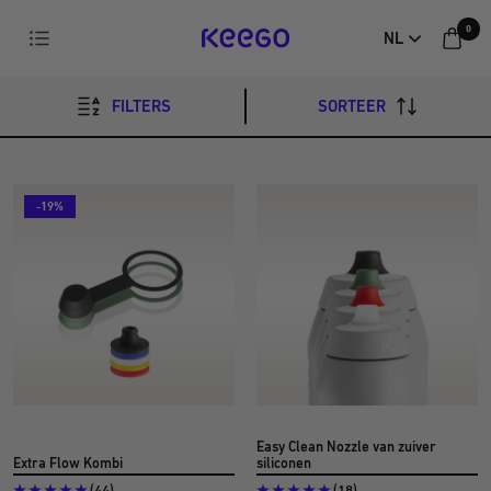
Direct
0
Navigatie
NL
naar
KEEGO
de
inhoud
FILTERS
SORTEER
-19%
Easy Clean Nozzle van zuiver
Extra Flow Kombi
siliconen
(44)
(18)