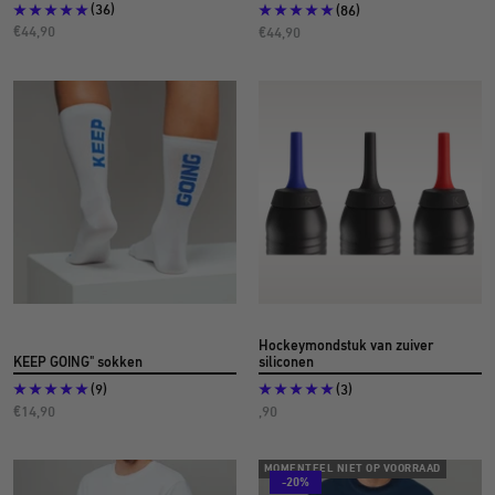
(36)
(86)
Aanbiedingsprijs
Aanbiedingsprijs
€44,90
€44,90
Hockeymondstuk van zuiver
KEEP GOING" sokken
siliconen
(9)
(3)
Aanbiedingsprijs
Aanbiedingsprijs€4
€14,90
,90
MOMENTEEL NIET OP VOORRAAD
-20%