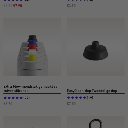
Normale
Aanbiedingsprijs
Aanbiedingsprijs
€9,80
€7,90
€3,90
prijs
Extra Flow mondstuk gemaakt van
zuiver siliconen
EasyClean-dop Tweedelige dop
(27)
(19)
Aanbiedingsprijs
Aanbiedingsprijs
€3,90
€7,50