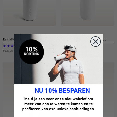
Drinkfles Titanium White 0,50L
Drinkfles Titanium White 0.75L
(1)
(77)
Aanbiedingsprijs
Aanbiedingsprijs
€37,90
€44,90
NU 10% BESPAREN
Meld je aan voor onze nieuwsbrief om
meer van ons te weten te komen en te
profiteren van exclusieve aanbiedingen.