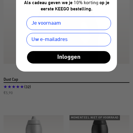
Als cadeau geven we je
10% korting
op je
eerste KEEGO bestelling.
Inloggen
Dust Cap
(32)
Aanbiedingsprijs
€5,90
MOMENTEEL NIET OP VOORRAAD