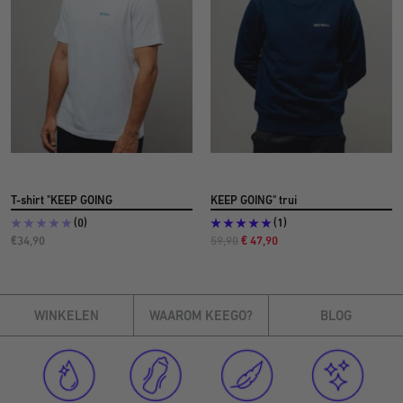
T-shirt "KEEP GOING
KEEP GOING" trui
(0)
(1)
Aanbiedingsprijs
Normale
Aanbiedingsprijs
€34,90
59,90
€ 47,90
prijs
€
WINKELEN
WAAROM KEEGO?
BLOG