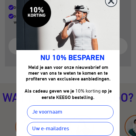
WEGWERPPRODUCT
DUURZAAM
MICROPLASTICS IN WATER
GEEN MICROPLASTICS IN HET
WATER
Het probleem met plastic flessen
NU 10% BESPAREN
Meld je aan voor onze nieuwsbrief om
meer van ons te weten te komen en te
profiteren van exclusieve aanbiedingen.
Als cadeau geven we je
10% korting
op je
WAT KENMERKT KEEGO?
eerste KEEGO bestelling.