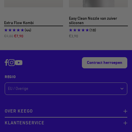
Easy Clean Nozzle van zuiver
Extra Flow Kombi
siliconen
(44)
(18)
Normale
Aanbiedingsprijs
Aanbiedingsprijs
€9,80
€7,90
€3,90
prijs
Contract herroepen
REGIO
OVER KEEGO
KLANTENSERVICE