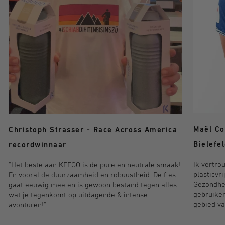
Maël Co
Christoph Strasser - Race Across America
Bielefe
recordwinnaar
Ik vertro
"Het beste aan KEEGO is de pure en neutrale smaak!
plasticvr
En vooral de duurzaamheid en robuustheid. De fles
Gezondhei
gaat eeuwig mee en is gewoon bestand tegen alles
gebruiken
wat je tegenkomt op uitdagende & intense
gebied va
avonturen!"