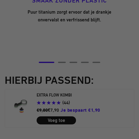
SMAAK ZONDER PLASTIC
Puur titanium zorgt ervoor dat je drankje
onvervalst en verfrissend blijft.
Ga
Ga
Ga
Ga
Ga
naar
naar
naar
naar
naar
HIERBIJ PASSEND:
dia
dia
dia
dia
dia
5
6
7
8
9
EXTRA FLOW KOMBI
(44)
€9,80
€7,90
Je bespaart €1,90
Voeg toe