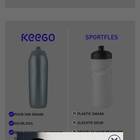
SPORTFLES
PLASTIC SMAAK
PUUR VAN SMAAK
SLECHTE GEUR
GEURLOOS
GEVOELIG VOOR RESIDUEN
ZEER GEMAKKELIJK SCHOON
TE MAKEN