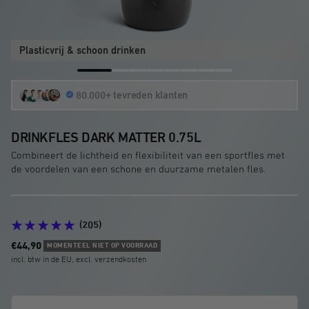
Plasticvrij & schoon drinken
Ga
Ga
Ga
Ga
Ga
Ga
Ga
Ga
80.000+ tevreden klanten
naar
naar
naar
naar
naar
naar
naar
naar
dia
dia
dia
dia
dia
dia
dia
dia
1
2
3
4
5
6
7
8
DRINKFLES DARK MATTER 0.75L
Combineert de lichtheid en flexibiliteit van een sportfles met
de voordelen van een schone en duurzame metalen fles.
(205)
Aanbiedingsprijs
€44,90
MOMENTEEL NIET OP VOORRAAD
incl. btw in de EU, excl. verzendkosten