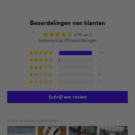
Beoordelingen van klanten
4.95 van 5
Gebaseerd op 205 beoordelingen
199
4
1
0
1
Schrijf een review
Foto's en video's van klanten