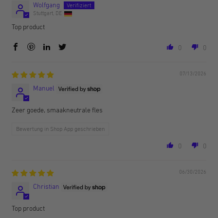
Wolfgang
Stuttgart, DE
Top product
0
0
07/13/2026
Manuel
Zeer goede, smaakneutrale fles
Bewertung in Shop App geschrieben
0
0
06/30/2026
Christian
Top product