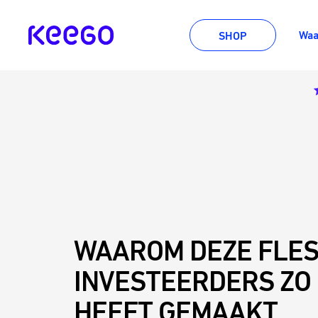
Direct
naar
KEEGO
Waa
SHOP
de
inhoud
WAAROM DEZE FLES
INVESTEERDERS ZO
HEEFT GEMAAKT