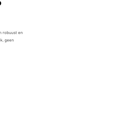
S
n robuust en
ak, geen