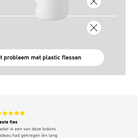
t probleem met plastic flessen
este fles
Duurzame drinkfles
adat ik een van deze bidons
Ik was op zoek naar een
adeau had gekregen (en lang
plasticvrije knijpbare sportfles.