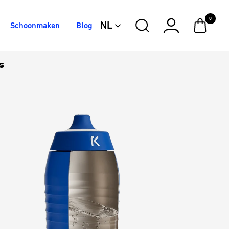
0
NL
Schoonmaken
Blog
Electric
Silver
Iron
Blue
Stardust
Berry
s