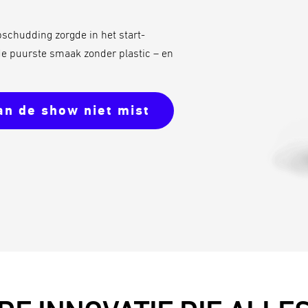
pschudding zorgde in het start-
e puurste smaak zonder plastic – en
an de show niet mist