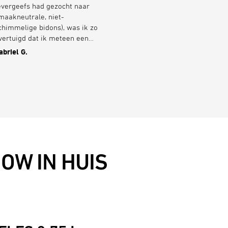
evergeefs had gezocht naar
Gevonden, besteld, snel
maakneutrale, niet-
geleverd, fijne service, zeer
chimmelige bidons), was ik zo
tevreden Bedankt!
vertuigd dat ik meteen een
weede heb ingeslagen.
abriel G.
Eveline K
et gebruik is geweldig, niets
maakt naar plastic, het is
emakkelijk schoon te houden
n ik gebruik nu elke dag een
les, niet alleen op de fiets. Het
s een hoop geld voor een
idon, maar ik zal in de nabije
oekomst geen andere meer
odig hebben.
OW IN HUIS