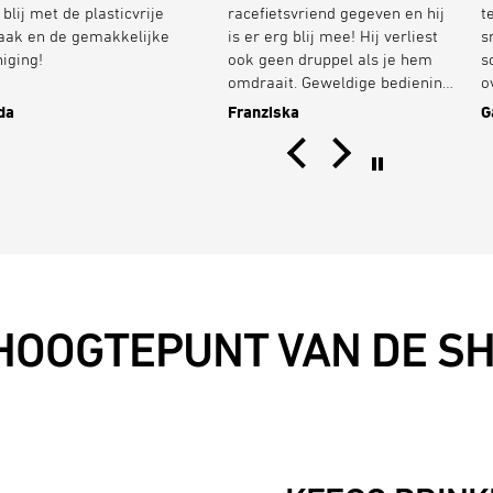
 blij met de plasticvrije
racefietsvriend gegeven en hij
t
ak en de gemakkelijke
is er erg blij mee! Hij verliest
s
niging!
ook geen druppel als je hem
s
omdraait. Geweldige bediening,
o
stijlvol ontwerp en puur
t
da
Franziska
G
drinkplezier. Bedankt Keego
H
team voor deze verdere
s
ontwikkeling!
g
e
f
i
b
t
n
HOOGTEPUNT VAN DE SH