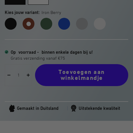
Kies jouw variant:
Iron Berry
Dark
Gravel
Electric
Silver
Titanium
Iron
Matter
Green
Blue
Stardust
White
Berry
Op
voorraad -
binnen enkele dagen bij u!
Toevoegen aan
winkelmandje
Hoeveelheid
Hoeveelheid
verminderen
verhogen
Gemaakt in Duitsland
Uitstekende kwaliteit