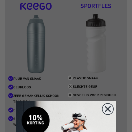
SPORTFLES
PLASTIC SMAAK
PUUR VAN SMAAK
SLECHTE GEUR
GEURLOOS
GEVOELIG VOOR RESIDUEN
ZEER GEMAKKELIJK SCHOON
TE MAKEN
WEGWERPPRODUCT
DUURZAAM
MICROPLASTICS IN WATER
GEEN MICROPLASTICS IN HET
WATER