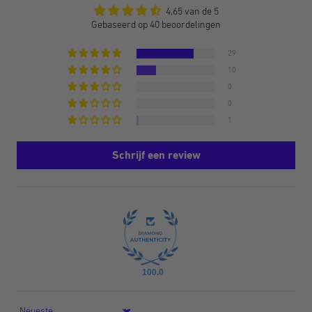
4,65 van de 5
Gebaseerd op 40 beoordelingen
29
10
0
0
1
Schrijf een review
100.0