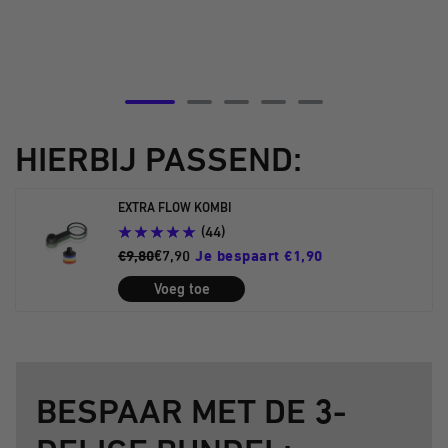
Ga
Ga
Ga
Ga
Ga
naar
naar
naar
naar
naar
HIERBIJ PASSEND:
dia
dia
dia
dia
dia
5
6
7
8
9
EXTRA FLOW KOMBI
(44)
€9,80
€7,90
Je bespaart €1,90
Voeg toe
BESPAAR MET DE 3-