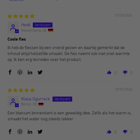
Sort by
07/20/2026
Heidi
Wackersberg, DE
Coole fles
Ik heb de flessen bij een vriend gezien en daarbij gemerkt dat de
inhoud altijd hetzelfde smaakt. De fles neemt ook niet snel warmte
op. Ik ben erg tevreden over het product.
0
0
07/05/2026
Klaus Ogurreck
Berlijn, DE
Een titanium binnenkant is een geweldig idee. Zelfs als het warm is,
smaakt het water nog steeds lekker.
0
0