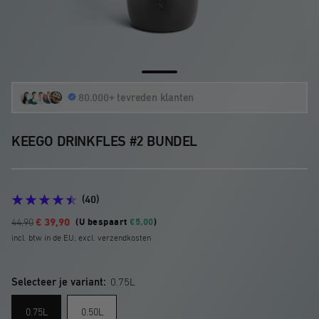
Ga
80.000+ tevreden klanten
naar
dia
1
KEEGO DRINKFLES #2 BUNDEL
(40)
Aanbiedingsprijs
Normale
€ 39,90
44,90
(U bespaart
€5,00
)
prijs
incl. btw in de EU, excl. verzendkosten
€
Selecteer je variant:
0.75L
0.75L
0.50L