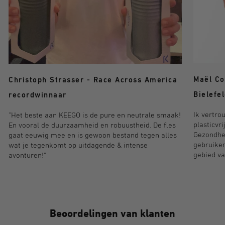
Maël Co
Christoph Strasser - Race Across America
Bielefe
recordwinnaar
Ik vertro
"Het beste aan KEEGO is de pure en neutrale smaak!
plasticvr
En vooral de duurzaamheid en robuustheid. De fles
Gezondhei
gaat eeuwig mee en is gewoon bestand tegen alles
gebruiken
wat je tegenkomt op uitdagende & intense
gebied va
avonturen!"
Beoordelingen van klanten