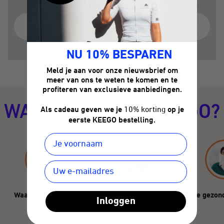
Het probleem met plastic flessen
NU 10% BESPAREN
Meld je aan voor onze nieuwsbrief om
meer van ons te weten te komen en te
profiteren van exclusieve aanbiedingen.
WAT KENMERKT KEEGO?
Als cadeau geven we je
10% korting
op je
eerste KEEGO bestelling.
Waar gebruik je de
Hoe duurzaam is de
Hoe gezond
Inloggen
fles?
KEEGO?