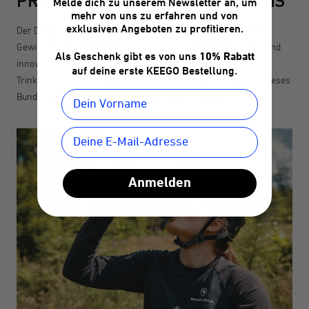
PREISGEKRÖNTES TRINKERLEBNIS
Melde dich zu unserem Newsletter an, um
mehr von uns zu erfahren und von
exklusiven Angeboten zu profitieren.
Der Design- und Innovationspreisträger von 2019 trifft auf den
Gewinner von 2020: Das Bundle aus innovativer Trinkflasche und
Als Geschenk gibt es von uns
10% Rabatt
innovativem Flaschenhalter vereint die beiden besten
auf deine erste KEEGO Bestellung.
Trinksysteme im Radsport. Dass sich KEEGO und Fidlock für dieses
Bundle zusammengetan haben, war wohl Schicksal.
Anmelden