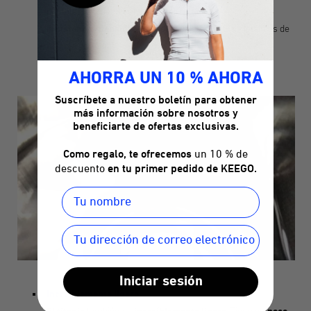
planeta. También tiene la
mayor relación
resistencia/densidad de
todos los elementos metálicos de
la tabla periódica.
AHORRA UN 10 % AHORA
Suscríbete a nuestro boletín para obtener
más información sobre nosotros y
beneficiarte de ofertas exclusivas.
Como regalo, te ofrecemos
un 10 % de
descuento
en tu primer pedido de KEEGO.
Iniciar sesión
Increíblemente ligero
también es
. Tiene un