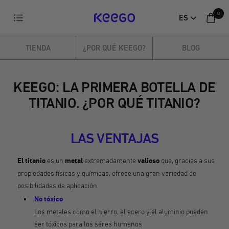
Ir
0
Navegación
ES
directamente
KEEGO
al
contenido
TIENDA
¿POR QUÉ KEEGO?
BLOG
KEEGO: LA PRIMERA BOTELLA DE
TITANIO. ¿POR QUÉ TITANIO?
LAS VENTAJAS
El titanio
es un
metal
extremadamente
valioso
que, gracias a sus
propiedades físicas y químicas, ofrece una gran variedad de
posibilidades de aplicación.
No tóxico
Los metales como el hierro, el acero y el aluminio pueden
ser tóxicos para los seres humanos.