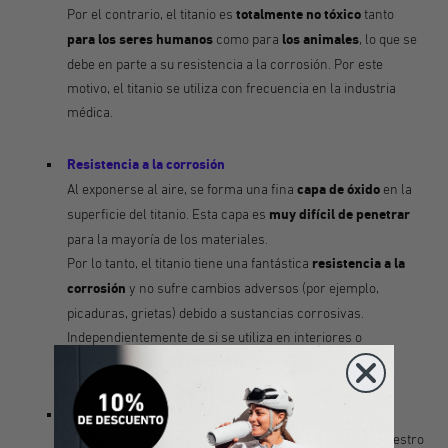
Por el contrario, el titanio es
totalmente no tóxico
tanto
para los seres humanos
como para
los animales
, lo que se
debe en parte a su resistencia a la corrosión. Por este
motivo, el titanio se utiliza con frecuencia en la industria
médica.
Resistencia a la corrosión
Al exponerse al aire, se forma una fina
capa de óxido
en la
superficie del titanio. Esta capa es
muy difícil de penetrar
para la mayoría de los materiales.
Por lo tanto, el titanio tiene una fantástica
resistencia a la
corrosión
y no sufre cambios adversos (por ejemplo,
picaduras, grietas) debido a sustancias corrosivas.
Independientemente de si se utiliza en interiores o
exteriores,
dura muchos años.
Resistencia
El titanio
es
uno de los metales más resistentes
de nuestro