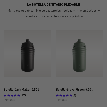
1
2
3
4
5
LA BOTELLA DE TITANIO PLEGABLE
Mantiene tu bebida libre de sustancias nocivas y microplásticos, y
garantiza un sabor auténtico y sin plástico.
Botella Dark Matter 0.50 l
Botella Gravel Green 0.50 l
(17)
(2)
Precio
Precio
: 37,90 €
: 37,90 €
de
de