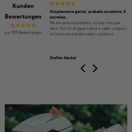
Kunden
perfecta
Simplemente genial, acabado excelente, 5
Bewertungen
ibo reseñas, pero
estrellas.
cesarios de botellas he
Me encanta esta botella, no hay más que
rante (porque, a pesar
decir. Por fin el agua vuelve a saber a agua y
aus 909 Bewertungen
 todas tenían sabor
no tiene ese extraño sabor a plástico.
ente desagradable cuando
ra Keego: ¡por fin! Estoy
tella perfecta,
or propio, el agua sabe
r
Steffen Hackel
Voy a pedir más!