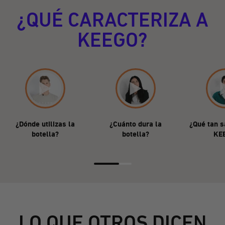
¿QUÉ CARACTERIZA A
KEEGO?
¿Dónde utilizas la
¿Cuánto dura la
¿Qué tan s
botella?
botella?
KE
LO QUE OTROS DICEN