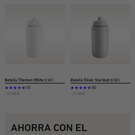
oferta
oferta
Botella Titanium White 0.50 l
Botella Silver Stardust 0.50 l
(1)
(5)
Precio
Precio
: 37,90 €
: 37,90 €
de
de
oferta
oferta
AHORRA CON EL