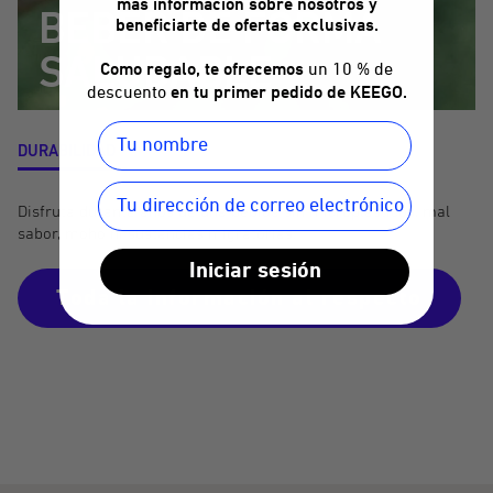
más información sobre nosotros y
BEBER DE FORMA
beneficiarte de ofertas exclusivas.
SALUDABLE
Como regalo, te ofrecemos
un 10 % de
descuento
en tu primer pedido de KEEGO.
DURABILIDAD
PELIGROS DEL PLÁSTICO
Disfruta durante años de una bebida sin microplásticos, mal
sabor, moho ni sustancias migratorias.
Iniciar sesión
Toda la información al respecto