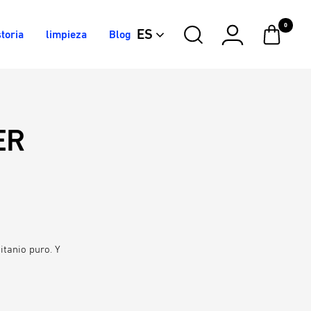
0
ES
toria
limpieza
Blog
ER
itanio puro. Y