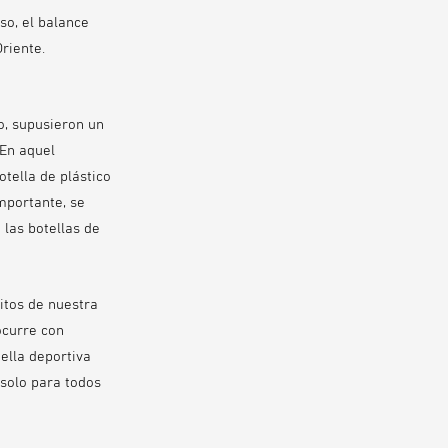
so, el balance
riente.
o, supusieron un
 En aquel
tella de plástico
mportante, se
 las botellas de
itos de nuestra
ocurre con
ella deportiva
 solo para todos