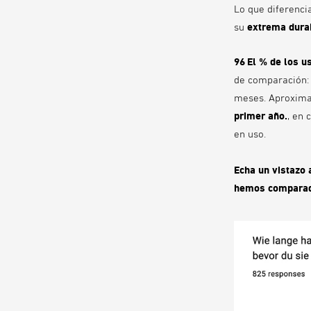
Lo que diferenci
su
extrema dura
96
El % de los u
de comparación: 
meses. Aproxi
primer año.
, en 
en uso.
Echa un vistazo 
hemos comparado 