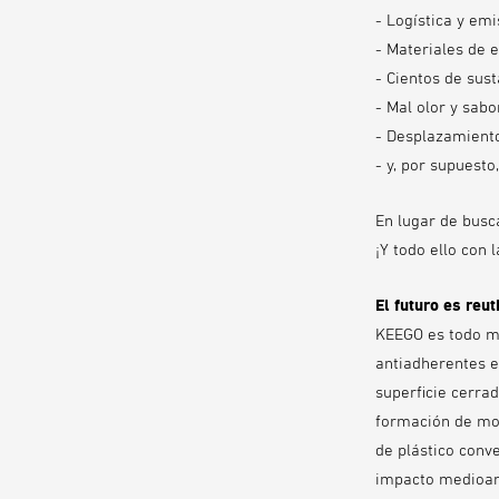
- Logística y emi
- Materiales de 
- Cientos de sus
- Mal olor y sabor
- Desplazamiento
- y, por supuest
En lugar de busc
¡Y todo ello con 
El futuro es reut
KEEGO es todo me
antiadherentes en 
superficie cerrad
formación de moh
de plástico conv
impacto medioam