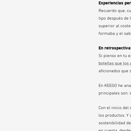
Experiencias pe
Recuerdo que, cu
tipo después de 
superior al cost
formaba y el sab
En retrospectiva
Si pienso en tu 
botellas que los
aficionados que s
En KEEGO he anal
principales son: 
Con el inicio del
los productos. Y
sostenibilidad d
en cuenta, desde 