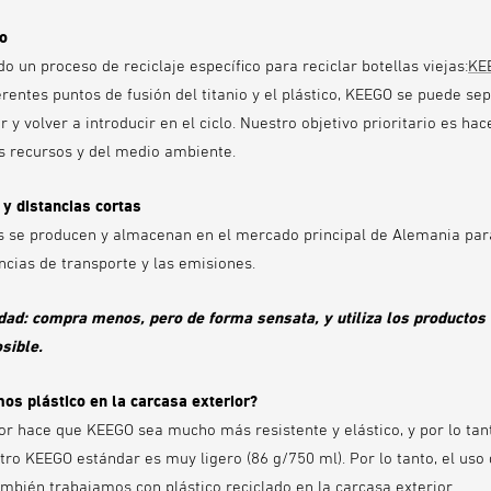
lo
o un proceso de reciclaje específico para reciclar botellas viejas:
KE
erentes puntos de fusión del titanio y el plástico, KEEGO se puede se
r y volver a introducir en el ciclo. Nuestro objetivo prioritario es ha
s recursos y del medio ambiente.
 y distancias cortas
s se producen y almacenan en el mercado principal de Alemania para
ncias de transporte y las emisiones.
ad: compra menos, pero de forma sensata, y utiliza los productos 
sible.
mos plástico en la carcasa exterior?
rior hace que KEEGO sea mucho más resistente y elástico, y por lo ta
tro KEEGO estándar es muy ligero (86 g/750 ml). Por lo tanto, el uso 
mbién trabajamos con plástico reciclado en la carcasa exterior.