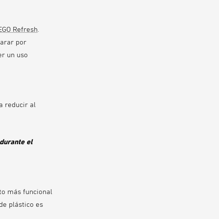
EGO Refresh
.
parar por
cer un uso
 reducir al
durante el
nto más funcional
de plástico es