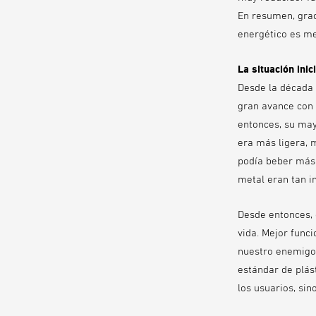
En resumen, graci
energético es me
La situación inici
Desde la década 
gran avance con 
entonces, su may
era más ligera, 
podía beber más 
metal eran tan i
Desde entonces, 
vida. Mejor func
nuestro enemigo f
estándar de plást
los usuarios, si