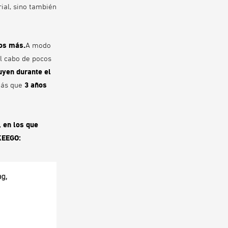
ial, sino también
os más.
A modo
al cabo de pocos
uyen durante el
ás que
3 años
, en los que
KEEGO: