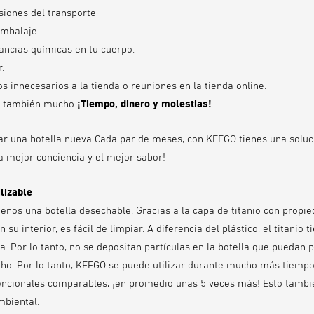
siones del transporte
embalaje
tancias químicas en tu cuerpo.
.
s innecesarios a la tienda o reuniones en la tienda online.
o, también mucho
¡Tiempo, dinero y molestias!
ar una botella nueva Cada par de meses, con KEEGO tienes una soluci
la mejor conciencia y el mejor sabor!
ilizable
nos una botella desechable. Gracias a la capa de titanio con propi
su interior, es fácil de limpiar. A diferencia del plástico, el titanio 
a. Por lo tanto, no se depositan partículas en la botella que puedan 
o. Por lo tanto, KEEGO se puede utilizar durante mucho más tiempo 
encionales comparables, ¡en promedio unas 5 veces más! Esto tambi
biental.