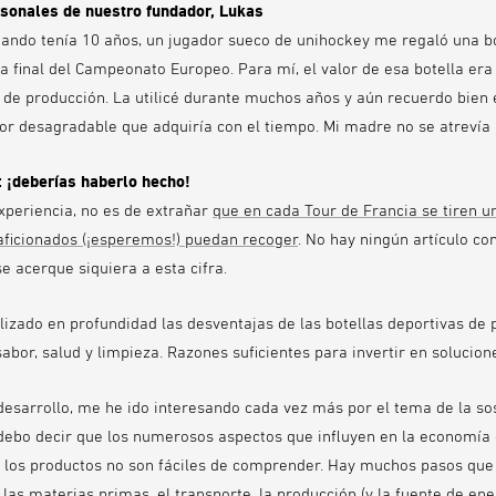
rsonales de nuestro fundador, Lukas
ando tenía 10 años, un jugador sueco de unihockey me regaló una bo
la final del Campeonato Europeo. Para mí, el valor de esa botella er
e de producción. La utilicé durante muchos años y aún recuerdo bien
or desagradable que adquiría con el tiempo. Mi madre no se atrevía a
: ¡deberías haberlo hecho!
experiencia, no es de extrañar
que en cada Tour de Francia se tiren u
 aficionados (¡esperemos!) puedan recoger
. No hay ningún artículo c
e acerque siquiera a esta cifra.
izado en profundidad las desventajas de las botellas deportivas de p
sabor, salud y limpieza. Razones suficientes para invertir en solucion
 desarrollo, me he ido interesando cada vez más por el tema de la so
 debo decir que los numerosos aspectos que influyen en la economía c
e los productos no son fáciles de comprender. Hay muchos pasos que
las materias primas, el transporte, la producción (y la fuente de ener