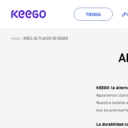
Ir
directamente
KEEGO
¿P
TIENDA
al
contenido
Inicio
AÑOS DE PLACER DE BEBER
A
KEEGO: la altern
Apostamos clar
Nuestra botella e
eso es precisame
La durabilidad c