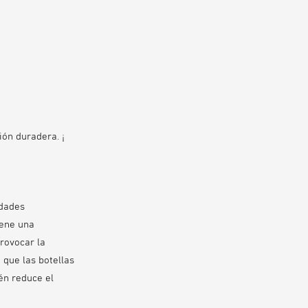
ón duradera. ¡
edades
tiene una
provocar la
que las botellas
én reduce el