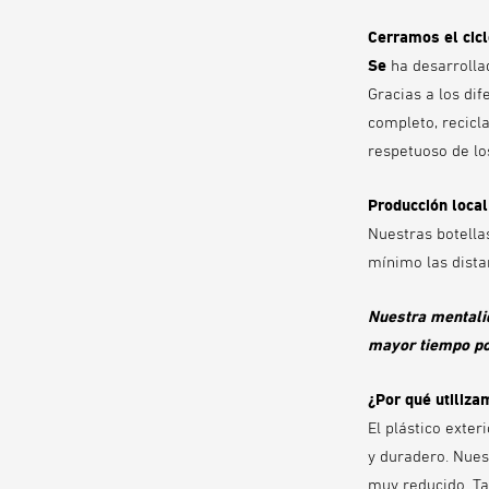
Cerramos el cic
Se
ha desarrollad
Gracias a los dif
completo, recicla
respetuoso de lo
Producción local
Nuestras botella
mínimo las dista
Nuestra mentalid
mayor tiempo po
¿Por qué utiliza
El plástico exte
y duradero. Nues
muy reducido. Ta