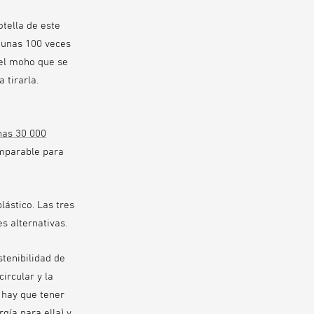
tella de este
a unas 100 veces
 el moho que se
 tirarla.
nas 30 000
omparable para
lástico. Las tres
es alternativas.
stenibilidad de
ircular y la
 hay que tener
gía para ella) y