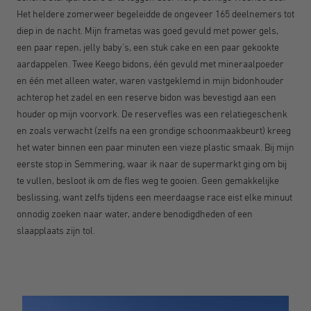
Het heldere zomerweer begeleidde de ongeveer 165 deelnemers tot
diep in de nacht. Mijn frametas was goed gevuld met power gels,
een paar repen, jelly baby's, een stuk cake en een paar gekookte
aardappelen. Twee Keego bidons, één gevuld met mineraalpoeder
en één met alleen water, waren vastgeklemd in mijn bidonhouder
achterop het zadel en een reserve bidon was bevestigd aan een
houder op mijn voorvork. De reservefles was een relatiegeschenk
en zoals verwacht (zelfs na een grondige schoonmaakbeurt) kreeg
het water binnen een paar minuten een vieze plastic smaak. Bij mijn
eerste stop in Semmering, waar ik naar de supermarkt ging om bij
te vullen, besloot ik om de fles weg te gooien. Geen gemakkelijke
beslissing, want zelfs tijdens een meerdaagse race eist elke minuut
onnodig zoeken naar water, andere benodigdheden of een
slaapplaats zijn tol.