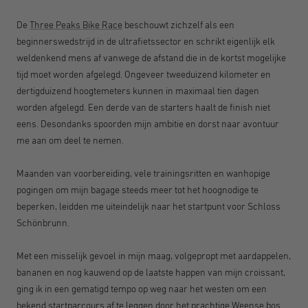
De
Three Peaks Bike Race
beschouwt zichzelf als een
beginnerswedstrijd in de ultrafietssector en schrikt eigenlijk elk
weldenkend mens af vanwege de afstand die in de kortst mogelijke
tijd moet worden afgelegd. Ongeveer tweeduizend kilometer en
dertigduizend hoogtemeters kunnen in maximaal tien dagen
worden afgelegd. Een derde van de starters haalt de finish niet
eens. Desondanks spoorden mijn ambitie en dorst naar avontuur
me aan om deel te nemen.
Maanden van voorbereiding, vele trainingsritten en wanhopige
pogingen om mijn bagage steeds meer tot het hoognodige te
beperken, leidden me uiteindelijk naar het startpunt voor Schloss
Schönbrunn.
Met een misselijk gevoel in mijn maag, volgepropt met aardappelen,
bananen en nog kauwend op de laatste happen van mijn croissant,
ging ik in een gematigd tempo op weg naar het westen om een
bekend startparcours af te leggen door het prachtige Weense bos.