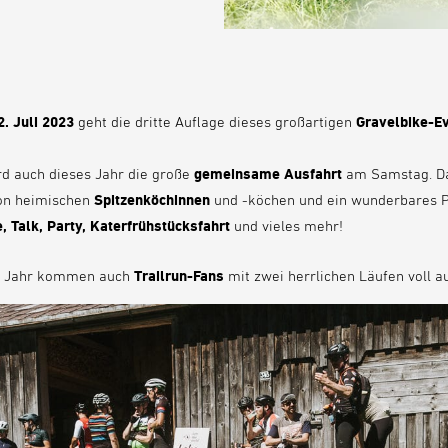
2. Juli 2023
geht die dritte Auflage dieses großartigen
Gravelbike-E
rd auch dieses Jahr die große
gemeinsame Ausfahrt
am Samstag. Da
von heimischen
Spitzenköchinnen
und -köchen und ein wunderbares
, Talk, Party, Katerfrühstücksfahrt
und vieles mehr!
es Jahr kommen auch
Trailrun-Fans
mit zwei herrlichen Läufen voll au