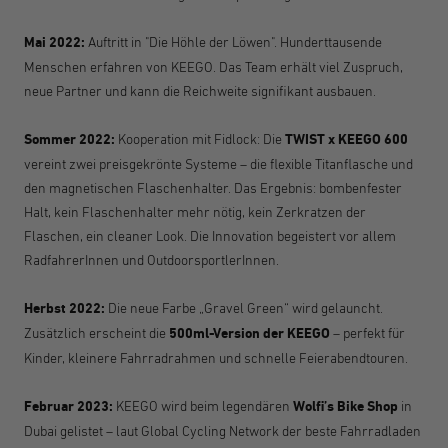
Mai 2022:
Auftritt in "Die Höhle der Löwen". Hunderttausende
Menschen erfahren von KEEGO. Das Team erhält viel Zuspruch,
neue Partner und kann die Reichweite signifikant ausbauen.
Sommer 2022:
Kooperation mit Fidlock: Die
TWIST x KEEGO 600
vereint zwei preisgekrönte Systeme – die flexible Titanflasche und
den magnetischen Flaschenhalter. Das Ergebnis: bombenfester
Halt, kein Flaschenhalter mehr nötig, kein Zerkratzen der
Flaschen, ein cleaner Look. Die Innovation begeistert vor allem
RadfahrerI
nnen
und OutdoorsportlerInnen.
Herbst 2022:
Die neue Farbe „Gravel Green“ wird gelauncht.
Zusätzlich erscheint die
500ml-Version der KEEGO
– perfekt für
Kinder, kleinere Fahrradrahmen und schnelle Feierabendtouren.
Februar 2023:
KEEGO wird beim legendären
Wolfi’s Bike Shop
in
Dubai gelistet – laut Global Cycling Network der beste Fahrradladen