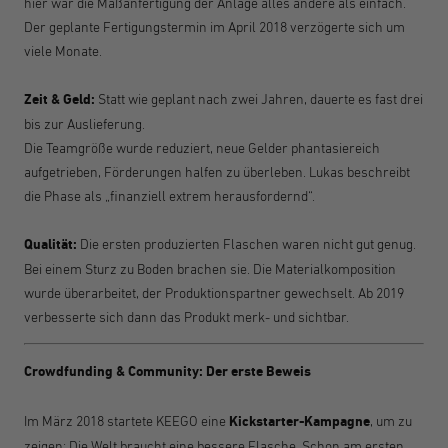
hier war die Maßanfertigung der Anlage alles andere als einfach.
Der geplante Fertigungstermin im April 2018 verzögerte sich um
viele Monate.
Zeit & Geld:
Statt wie geplant nach zwei Jahren, dauerte es fast drei
bis zur Auslieferung.
Die Teamgröße wurde reduziert, neue Gelder phantasiereich
aufgetrieben, Förderungen halfen zu überleben. Lukas beschreibt
die Phase als „finanziell extrem herausfordernd“.
Qualität:
Die ersten produzierten Flaschen waren nicht gut genug.
Bei einem Sturz zu Boden brachen sie. Die Materialkomposition
wurde überarbeitet, der Produktionspartner gewechselt. Ab 2019
verbesserte sich dann das Produkt merk- und sichtbar.
Crowdfunding & Community: Der erste Beweis
Im März 2018 startete KEEGO eine
Kickstarter-Kampagne
, um zu
zeigen: Die Welt braucht eine bessere Flasche. Schon am ersten