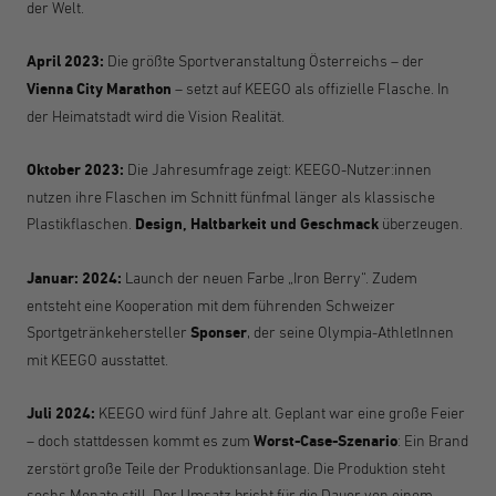
der Welt.
April 2023:
Die größte Sportveranstaltung Österreichs – der
Vienna City Marathon
– setzt auf KEEGO als offizielle Flasche. In
der Heimatstadt wird die Vision Realität.
Oktober 2023:
Die Jahresumfrage zeigt: KEEGO-Nutzer
:innen
nutzen ihre Flaschen im Schnitt fünfmal länger als klassische
Plastikflaschen.
Design, Haltbarkeit und Geschmack
überzeugen.
Januar: 2024:
Launch der neuen Farbe „Iron Berry“. Zudem
entsteht eine Kooperation mit dem führenden Schweizer
Sportgetränkehersteller
Sponser
, der seine Olympia-AthletI
nnen
mit KEEGO ausstattet.
Juli 2024:
KEEGO wird fünf Jahre alt. Geplant war eine große Feier
– doch stattdessen kommt es zum
Worst-Case-Szenario
: Ein Brand
zerstört große Teile der Produktionsanlage. Die Produktion steht
sechs Monate still. Der Umsatz bricht für die Dauer von einem