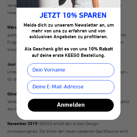
serienreifen Muster sind ein voller Erfolg und geben dem Team
neue Zuversicht.
JETZT 10% SPAREN
Melde dich zu unserem Newsletter an, um
März 2019:
Der offizielle Produktionsstart der weltweit ersten
mehr von uns zu erfahren und von
quetschbaren Titanflasche. Das Abenteuer wird real. Trotz offener
exklusiven Angeboten zu profitieren.
Fragen und Stolpersteine beginnt KEEGO mit der Umsetzung der
Als Geschenk gibt es von uns
10% Rabatt
Vision in Serie.
auf deine erste KEEGO Bestellung.
Juni 2019:
Die Auslieferung an die Crowdfunding-
Unterstützer
:innen
beginnt. Für viele war es eine lange Wartezeit –
für das Team ein Meilenstein: KEEGO ist Realität.
Oktober 2019:
Die zweite Generation wird vorgestellt.
Verbesserungen in Gewicht, Handling und Quetschbarkeit – ergänzt
Anmelden
durch die neue Farbe „Celestial Mint“.
November 2019:
KEEGO erhält den ersten Design-
Innovationspreis. Die Vision der neuen sauberen Sportflasche wird