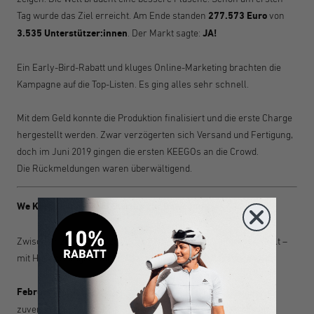
Tag wurde das Ziel erreicht. Am Ende standen
277.573 Euro
von
3.535 Unterstützer
:innen
. Der Markt sagte:
JA!
Ein Early-Bird-Rabatt und kluges Online-Marketing brachten die
Kampagne auf die Top-Listen. Es ging alles sehr schnell.
Mit dem Geld konnte die Produktion finalisiert und die erste Charge
hergestellt werden. Zwar verzögerten sich Versand und Fertigung,
doch im Juni 2019 gingen die ersten KEEGOs an die Crowd.
Die Rückmeldungen waren überwältigend.
We Keep Going – Vom Startup zur Bewegung
Zwischen 2019 und 2025 hat sich KEEGO stetig weiterentwickelt –
mit Höhen, einigen Rückschlägen und neuen Innovationen:
Februar 2019:
Nach intensiver Suche findet KEEGO einen
zuverlässigen Produktionspartner in der Schweiz. Die ersten