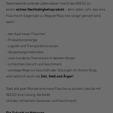
Diese beeindruckende Lebensdauer macht die KEEGO zu
einem
echten Nachhaltigkeitsprodukt
– denn jedes Jahr, das eine
Flasche im Gegensatz zu Wegwerfflaschen länger genutzt wird,
spart:
- den Kauf neuer Flaschen
- Produktionsenergie
- Logistik und Transportemissionen
- Verpackungsmaterialen
- viele hunderte Chemikalien in deinem Körper
- schlechten Geruch und Geschmack
- unnötige Wege ins Geschäft oder Sitzungen im Online-Shop,
und natürlich auch viel
Zeit, Geld und Ärger!
Statt alle paar Monate eine neue Flasche zu suchen, hast du mit
KEEGO eine Lösung, die bleibt.
Und das mit bestem Gewissen und Geschmack!
Die Zukunft ist Mehrweg