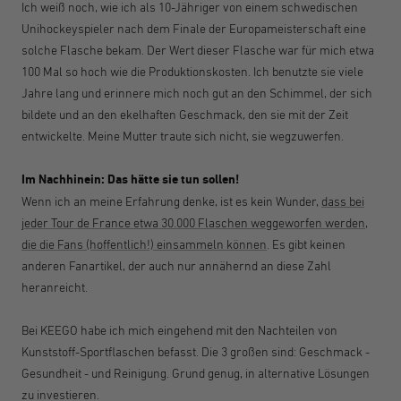
Ich weiß noch, wie ich als 10-Jähriger von einem schwedischen
Unihockeyspieler nach dem Finale der Europameisterschaft eine
solche Flasche bekam. Der Wert dieser Flasche war für mich etwa
100 Mal so hoch wie die Produktionskosten. Ich benutzte sie viele
Jahre lang und erinnere mich noch gut an den Schimmel, der sich
bildete und an den ekelhaften Geschmack, den sie mit der Zeit
entwickelte. Meine Mutter traute sich nicht, sie wegzuwerfen.
Im Nachhinein: Das hätte sie tun sollen!
Wenn ich an meine Erfahrung denke, ist es kein Wunder,
dass bei
jeder Tour de France etwa 30.000 Flaschen weggeworfen werden,
die die Fans (hoffentlich!) einsammeln können
. Es gibt keinen
anderen Fanartikel, der auch nur annähernd an diese Zahl
heranreicht.
Bei KEEGO habe ich mich eingehend mit den Nachteilen von
Kunststoff-Sportflaschen befasst. Die 3 großen sind: Geschmack -
Gesundheit - und Reinigung. Grund genug, in alternative Lösungen
zu investieren.