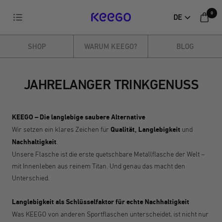
Direkt
0
Navigation
DE
zum
KEEGO
Inhalt
SHOP
WARUM KEEGO?
BLOG
JAHRELANGER TRINKGENUSS
KEEGO – Die langlebige saubere Alternative
Wir setzen ein klares Zeichen für
Qualität, Langlebigkeit
und
Nachhaltigkeit
.
Unsere Flasche ist die erste quetschbare Metallflasche der Welt –
mit Innenleben aus reinem Titan. Und genau das macht den
Unterschied.
Langlebigkeit als Schlüsselfaktor für echte Nachhaltigkeit
Was KEEGO von anderen Sportflaschen unterscheidet, ist nicht nur