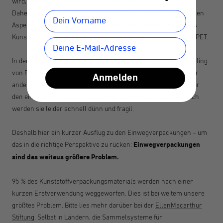
wird, sollte mal eine der Flaschen zu Boden fallen.
Daher vergleichen wir uns mit jenen Flaschen, welche bei diesen
Aspekten eine ähnliche Funktionalität bieten. Diese werden aus
Kunststoff hergestellt - insbesondere aus LDPE, HDPE, PP und PET.
In den letzten Jahren haben sich die Sammlung und das Recycling
von PET massiv weiterentwickelt. Wir hoffen, dass dies auch für
Anmelden
andere Kunststoffe geschehen wird. PET-Flaschen sind aber für
den einmaligen Gebrauch ausgelegt. Bei dauerhaftem Gebrauch
werden sie leider schnell dünn und fragil.
Deshalb hier ein kurzer Ausflug zu den Einwegverpackungen – um
das in die richtige Perspektive zu rücken:
Einwegverpackungen
sind das weitaus größere Problem.
95 % des Kunststoffverpackungsmaterials werden nach einer
kurzen Erstverwendung weggeworfen. Dies ist bei weitem unsere
größtes Problem. Bitte lies mehr darüber bei der
EllenMacarthur
Stiftung
. Selbst in Ländern, die Sammelsysteme für