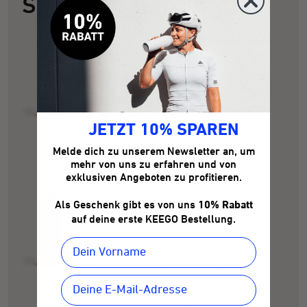
SPARE IM 3ER-BUNDLE:
Wähle deine 1. Flasche:
0.75L
Farbe:
Dark Matter
JETZT 10% SPAREN
Melde dich zu unserem Newsletter an, um
mehr von uns zu erfahren und von
exklusiven Angeboten zu profitieren.
Wähle deine 2. Flasche:
Als Geschenk gibt es von uns
10% Rabatt
auf deine erste KEEGO Bestellung.
0.75L
Farbe:
Dark Matter