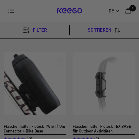
Direkt
0
Navigation
DE
zum
KEEGO
Inhalt
FILTER
SORTIEREN
Flaschenhalter Fidlock TWIST | Uni
Flaschenhalter Fidlock TEX BASE
Connector + Bike Base
für Outdoor Aktivitäten
(12)
(3)