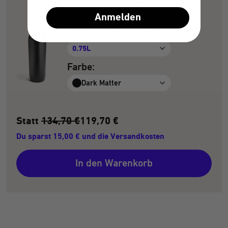
Anmelden
Wähle deine 3. Flasche:
0.75L
Farbe:
Dark Matter
Statt
134,70 €
119,70 €
Du sparst 15,00 € und die Versandkosten
In den Warenkorb