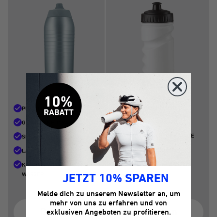
PLASTIKGESCHMACK
PURER GESCHMACK
SCHLECHTER GERUCH
GERUCHSNEUTRAL
ANFÄLLIG FÜR RÜCKSTÄNDE
SEHR LEICHT ZU REINIGEN
WEGWERFPRODUKT
LANGLEBIG
MIKROPLASTIK IM WASSER
KEIN MIKROPLASTIK IM
WASSER
JETZT 10% SPAREN
Melde dich zu unserem Newsletter an, um
mehr von uns zu erfahren und von
Das Problem mit Plastikflaschen
exklusiven Angeboten zu profitieren.