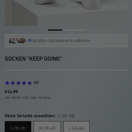
Zur
Zur
Zur
Zur
80.000+ zufriedene KundInnen
Slide
Slide
Slide
Slide
1
2
3
4
gehen
gehen
gehen
gehen
SOCKEN "KEEP GOING"
(9)
Angebotspreis
€14,90
inkl. MwSt in EU zzgl. Versand
Deine Variante auswählen:
S (35-38)
S (35-38)
M (39-42)
L (43-46)