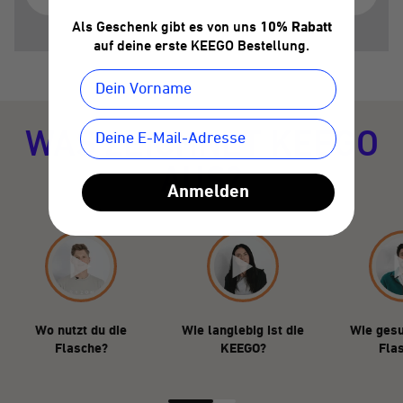
Als Geschenk gibt es von uns
10% Rabatt
auf deine erste KEEGO Bestellung.
WAS ZEICHNET KEEGO
AUS?
Anmelden
Wo nutzt du die
Wie langlebig ist die
Wie gesu
Flasche?
KEEGO?
Fla