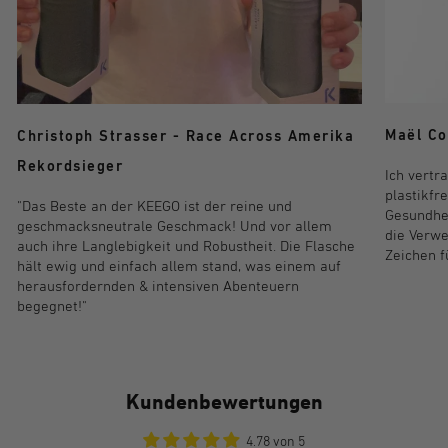
Maël Co
Christoph Strasser - Race Across Amerika
Rekordsieger
Ich vertr
plastikfr
"Das Beste an der KEEGO ist der reine und
Gesundhei
geschmacksneutrale Geschmack! Und vor allem
die Verwe
auch ihre Langlebigkeit und Robustheit. Die Flasche
Zeichen f
hält ewig und einfach allem stand, was einem auf
herausfordernden & intensiven Abenteuern
begegnet!"
Kundenbewertungen
4.78 von 5