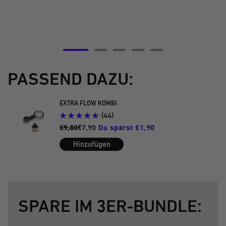
Zur
Zur
Zur
Zur
Zur
Slide
Slide
Slide
Slide
Slide
PASSEND DAZU:
5
6
7
8
9
gehen
gehen
gehen
gehen
gehen
EXTRA FLOW KOMBI
(44)
€9,80
€7,90
Du sparst €1,90
Hinzufügen
SPARE IM 3ER-BUNDLE: