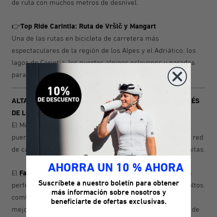
de ruta con muchos metros de desnivel.
Top Ride Carintia: Ruta de Vršič y Mangart
👉
Una de las rutas en bicicleta de carretera más
espectaculares de la región de los Alpes y el Adriático: los
lagos de Carintia, los puertos alpinos eslovenos y paradas
para tomar un espresso italiano, todo en un solo día.
ALTA AUSTRIA – EL MÜHLVIERTEL, LEJOS DE LOS CLICHÉS
DE LOS ALPES
El Mühlviertel es diferente al Tirol o a Salzburgo. No hay
puertos gigantes ni desniveles extremos, sino una densa red
de carreteras tranquilas, ondulaciones y conexiones infinitas.
AHORRA UN 10 % AHORA
Falkensteiner Hotel & Spa Bad Leonfelden
El
encaja a la
Suscríbete a nuestro boletín para obtener
perfección con esta descripción. Este hotel solo para adultos
más información sobre nosotros y
combina unas instalaciones deportivas con uno de los
beneficiarte de ofertas exclusivas.
mejores centros de bienestar de Alta Austria. El servicio de