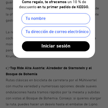
guardabicicletas, asesoramiento sobre rutas, servicio de
Como regalo, te ofrecemos
un 10 % de
descuento
en tu primer pedido de KEEGO.
reparación, alquiler y excursiones guiadas forman parte de
la oferta, al igual que el gran Acquapura Spa y la excelente
gastronomía.
La región se caracteriza por lo fácil que es recorrerla en
coche. Las carreteras discurren con fluidez por el paisaje
montañoso, y una y otra vez se abren largos tramos
Iniciar sesión
panorámicos con vistas hacia el Bosque de Bohemia o
Krumau.
Top Ride Alta Austria: Alrededor de Sternstein y el
👉
Bosque de Bohemia
Rutas clásicas en bicicleta de carretera por el Mühlviertel
con mucha variedad y numerosas opciones: desde suaves
ondulaciones hasta tramos rápidos por la meseta y subidas
con vistas al Bosque de Bohemia. Consejo: si quieres alargar
la ruta, puedes hacer un desvío hasta el embalse de Lipno.