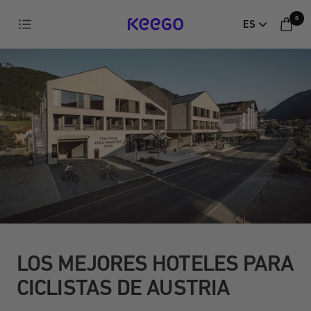
Ir
0
Navegación
ES
directamente
KEEGO
al
contenido
LOS MEJORES HOTELES PARA
CICLISTAS DE AUSTRIA