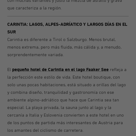
con muchas variantes y justo la mezcla de asfalto y grava
que caracteriza a la región.
CARINTIA: LAGOS, ALPES-ADRÍATICO Y LARGOS DÍAS EN EL
SUR
Carintia es diferente a Tirol o Salzburgo. Menos brutal,
menos extrema, pero más fluida, más cálida y, a menudo,
sorprendentemente variada.
pequeño hotel de Carintia en el lago Faaker See
El
refleja a
la perfección este estilo de vida. Este hotel boutique, con
solo unas pocas habitaciones, está situado a orillas del lago
y combina diseño, tranquilidad y gastronomía con ese
ambiente alpino-adriático que hace que Carintia sea tan
especial. La playa privada, la sauna junto al lago y la
cercanía a Italia y Eslovenia convierten a este hotel en uno
de los puntos de partida más interesantes de Austria para
los amantes del ciclismo de carretera.