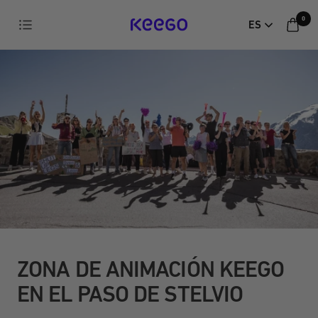
Ir
0
Navegación
ES
directamente
KEEGO
al
contenido
ZONA DE ANIMACIÓN KEEGO
EN EL PASO DE STELVIO