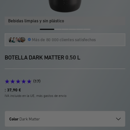
Bebidas limpias y sin plástico
Ir
Ir
Ir
Ir
Ir
Ir
Más de 80 000 clientes satisfechos
a
a
a
a
a
a
la
la
la
la
la
la
diapositiva
diapositiva
diapositiva
diapositiva
diapositiva
diapositiva
BOTELLA DARK MATTER 0.50 L
1
2
3
4
5
6
(17)
Precio
: 37,90 €
de
IVA incluido en la UE, más gastos de envío
oferta
Color
Dark Matter