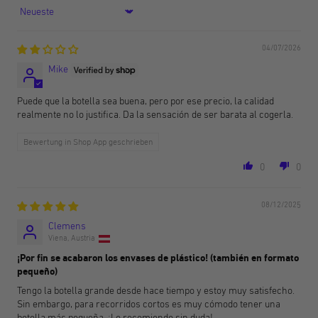
Sort by
04/07/2026
Mike
Puede que la botella sea buena, pero por ese precio, la calidad
realmente no lo justifica. Da la sensación de ser barata al cogerla.
Bewertung in Shop App geschrieben
0
0
08/12/2025
Clemens
Viena, Austria
¡Por fin se acabaron los envases de plástico! (también en formato
pequeño)
Tengo la botella grande desde hace tiempo y estoy muy satisfecho.
Sin embargo, para recorridos cortos es muy cómodo tener una
botella más pequeña. ¡Lo recomiendo sin duda!