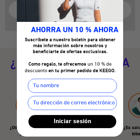
El problema de las botellas de plástico
AHORRA UN 10 % AHORA
Suscríbete a nuestro boletín para obtener
más información sobre nosotros y
beneficiarte de ofertas exclusivas.
¿QUÉ CARACTERIZA A
Como regalo, te ofrecemos
un 10 % de
KEEGO?
descuento
en tu primer pedido de KEEGO.
Iniciar sesión
¿Dónde utilizas la
¿Qué tan duradero es el
¿Es sal
botella?
KEEGO?
bib