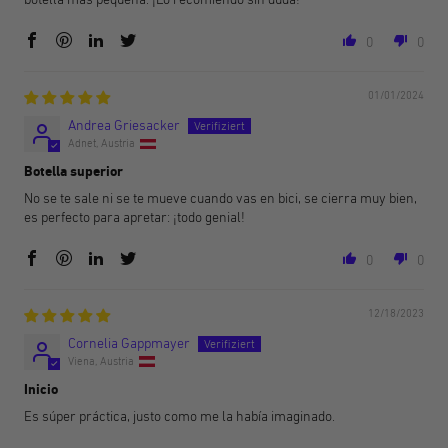
0
0
01/01/2024
Andrea Griesacker
Adnet, Austria
Botella superior
No se te sale ni se te mueve cuando vas en bici, se cierra muy bien,
es perfecto para apretar: ¡todo genial!
0
0
12/18/2023
Cornelia Gappmayer
Viena, Austria
Inicio
Es súper práctica, justo como me la había imaginado.