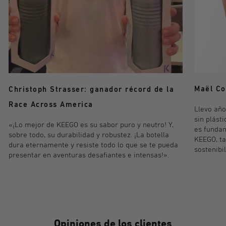
Maël Co
Christoph Strasser: ganador récord de la
Race Across America
Llevo año
sin plásti
«¡Lo mejor de KEEGO es su sabor puro y neutro! Y,
es fundam
sobre todo, su durabilidad y robustez. ¡La botella
KEEGO, t
dura eternamente y resiste todo lo que se te pueda
sostenibi
presentar en aventuras desafiantes e intensas!».
Opiniones de los clientes