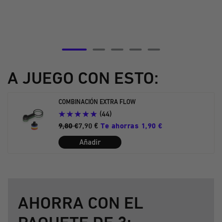
Ir
Ir
Ir
Ir
Ir
a
a
a
a
a
A JUEGO CON ESTO:
la
la
la
la
la
diapositiva
diapositiva
diapositiva
diapositiva
diapositiva
COMBINACIÓN EXTRA FLOW
5
6
7
8
9
(44)
9,80 €
7,90 €
Te ahorras 1,90 €
Añadir
AHORRA CON EL