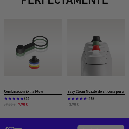
Combinación Extra Flow
Easy Clean Nozzle de silicona pura
(44)
(18)
Precio
Precio
Precio
: 9,80 €
: 7,90 €
: 3,90 €
habitual
de
de
oferta
oferta