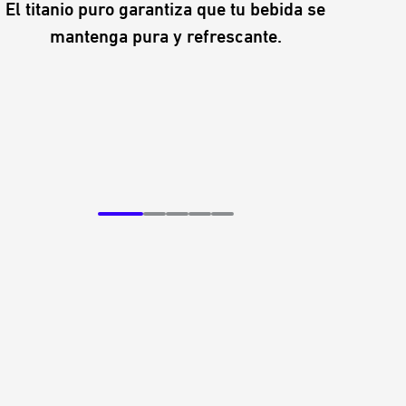
El titanio puro garantiza que tu bebida se
Con 
mantenga pura y refrescante.
comb
deportiva