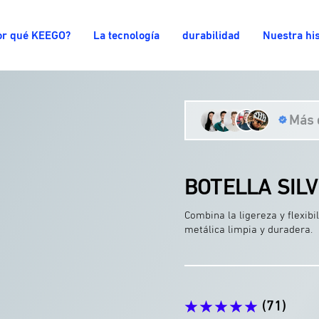
or qué KEEGO?
La tecnología
durabilidad
Nuestra his
Más 
Vídeo
BOTELLA SILV
Combina la ligereza y flexibi
metálica limpia y duradera.
(71)