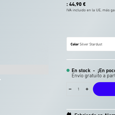
Precio
: 44,90 €
de
IVA incluido en la UE, más g
oferta
Color
Silver Stardust
Sabor puro gracias al interio
En stock
-
¡En poc
Reducir
Aumentar
la
la
tiva
positiva
cantidad
cantidad