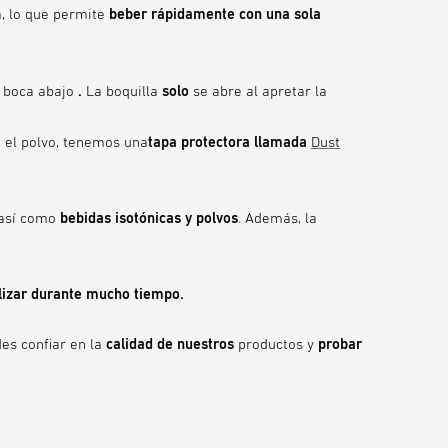
la, lo que permite
beber rápidamente con una sola
El titanio es extremadamente resistente y
fácil de limpiar. Por eso,
las botellas KEEGO duran de media cinco
e boca abajo
.
La boquilla
solo
se abre al apretar la
veces más que otras botellas plegables
 el polvo, tenemos una
tapa protectora llamada
Dust
similares
.
 así como
bebidas isotónicas y
polvos
. Además, la
lizar durante mucho tiempo.
des confiar en la
calidad de nuestros
productos y
probar