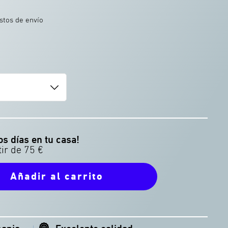
astos de envío
r de titanio
Bebida ráp
os días en tu casa!
Añadir al carrito