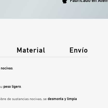
Fabricado en Ale
Material
Envío
 nocivas
.
su
peso ligero
.
libre de sustancias nocivas, se
desmonta y
limpia
DURADERO Y SOSTENIBLE