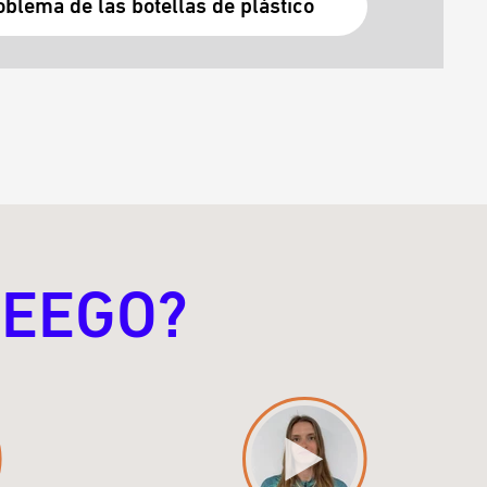
oblema de las botellas de plástico
KEEGO?