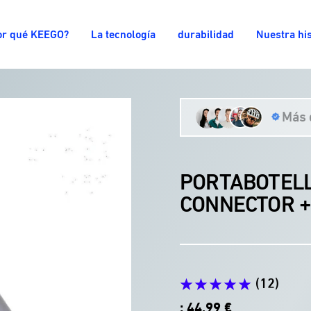
or qué KEEGO?
La tecnología
durabilidad
Nuestra his
Más 
PORTABOTELL
CONNECTOR +
(12)
Precio
: 44,99 €