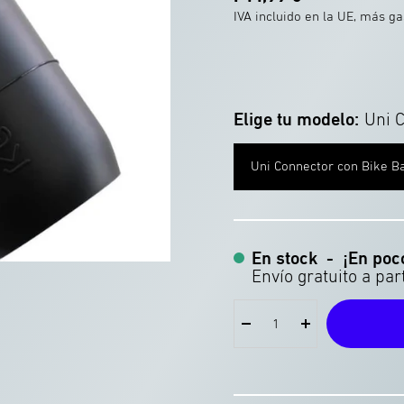
de
IVA incluido en la UE, más g
oferta
Elige tu modelo:
Uni 
Uni Connector con Bike B
En stock
-
¡En poc
Reducir
Aumentar
la
la
tiva
cantidad
cantidad