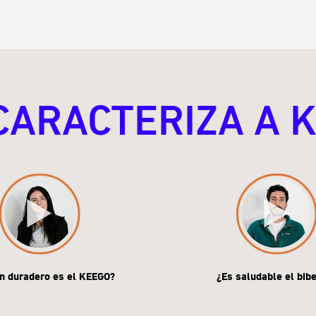
CARACTERIZA A 
n duradero es el KEEGO?
¿Es saludable el bib