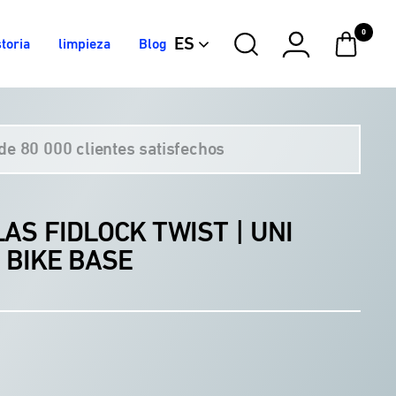
Uni
Uni
0
Connector
Connector
ES
toria
limpieza
Blog
con Bike
sin Bike
Base
Base
de 80 000 clientes satisfechos
AS FIDLOCK TWIST | UNI
 BIKE BASE