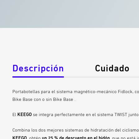
Descripción
Cuidado
Portabotellas para el sistema magnético-mecánico Fidlock, com
Bike Base con o sin Bike Base .
El
KEEGO
se integra perfectamente en el sistema TWIST junto
Combina los dos mejores sistemas de hidratación del ciclism
KEEGO,
obtén
un 25 % de descuento en el bidón
, que no está i