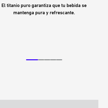
El titanio puro garantiza que tu bebida se
Con 
mantenga pura y refrescante.
comb
deportiva